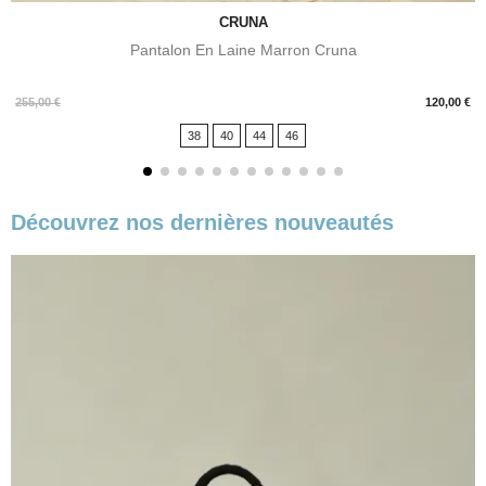
CRUNA
Pantalon En Laine Marron Cruna
Prix
255,00 €
120,00 €
38
40
44
46
Découvrez nos dernières nouveautés