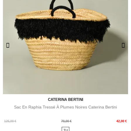
CATERINA BERTINI
Sac En Raphia Tressé À Plumes Noires Caterina Bertini
Prix
Prix
125,00 €
70,00 €
42,00 €
de
TU