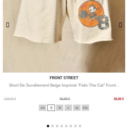
FRONT STREET
Short De Survêtement Beige Imprimé "Felix The Cat" Front...
Prix
Prix
139,00 €
60,00 €
30,00 €
de
XS
S
M
L
XL
XXL
base