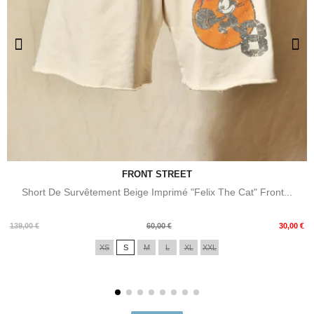
FRONT STREET
Short De Survêtement Beige Imprimé "Felix The Cat" Front...
Prix
Prix
139,00 €
60,00 €
30,00 €
de
XS
S
M
L
XL
XXL
base