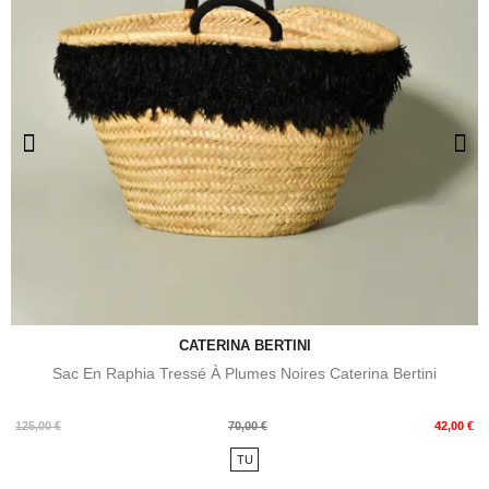
CATERINA BERTINI
Sac En Raphia Tressé À Plumes Noires Caterina Bertini
Prix
Prix
125,00 €
70,00 €
42,00 €
de
TU
base