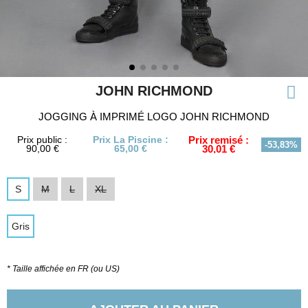
JOHN RICHMOND
JOGGING À IMPRIMÉ LOGO JOHN RICHMOND
Prix public :
Prix La Piscine :
Prix remisé :
-53,83%
90,00 €
65,00 €
30,01 €
S
M
L
XL
Gris
* Taille affichée en FR (ou US)