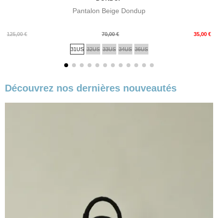
Pantalon Beige Dondup
Prix
Prix
125,00 €
70,00 €
35,00 €
de
31US
32US
33US
34US
36US
base
Découvrez nos dernières nouveautés