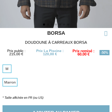
BORSA
DOUDOUNE À CARREAUX BORSA
Prix public :
Prix La Piscine :
Prix remisé :
-50%
215,00 €
120,00 €
60,00 €
M
Marron
* Taille affichée en FR (ou US)