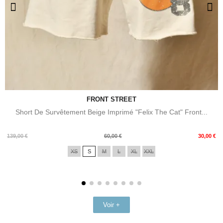
FRONT STREET
Short De Survêtement Beige Imprimé "Felix The Cat" Front...
Prix
Prix
139,00 €
60,00 €
30,00 €
de
XS
S
M
L
XL
XXL
base
Voir +