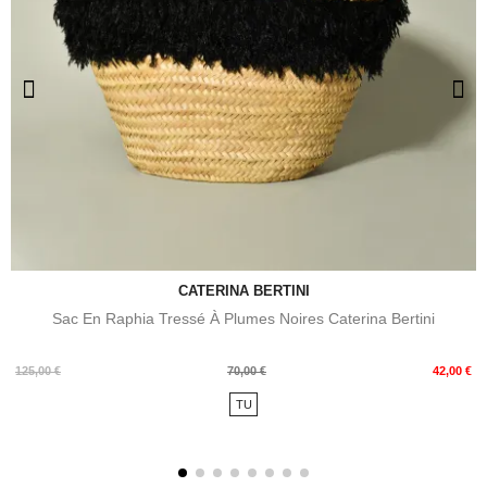
CATERINA BERTINI
Sac En Raphia Tressé À Plumes Noires Caterina Bertini
Prix
Prix
125,00 €
70,00 €
42,00 €
de
TU
base