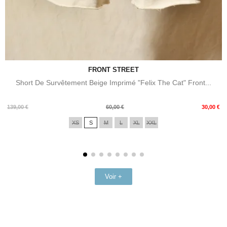
FRONT STREET
Short De Survêtement Beige Imprimé "Felix The Cat" Front...
Prix
Prix
139,00 €
60,00 €
30,00 €
de
XS
S
M
L
XL
XXL
base
Voir +