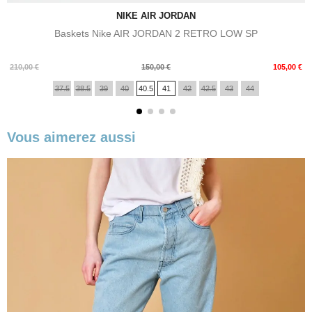
NIKE AIR JORDAN
Baskets Nike AIR JORDAN 2 RETRO LOW SP
Prix
Prix
210,00 €
150,00 €
105,00 €
de
37.5
38.5
39
40
40.5
41
42
42.5
43
44
base
Vous aimerez aussi