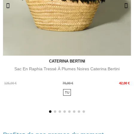
CATERINA BERTINI
Sac En Raphia Tressé À Plumes Noires Caterina Bertini
Prix
Prix
125,00 €
70,00 €
42,00 €
de
TU
base