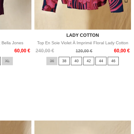

LADY COTTON
e
Aperçu rapide
t Bella Jones
Top En Soie Violet À Imprimé Floral Lady Cotton
Prix
Prix
60,00 €
240,00 €
60,00 €
120,00 €
de
XL
36
38
40
42
44
46
base