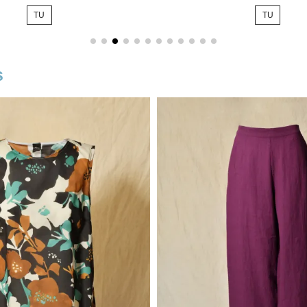
de
TU
TU
base
s