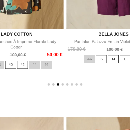

LADY COTTON

BELLA JONES
Aperçu rapide
Aperçu rapid
nches À Imprimé Florale Lady
Pantalon Palazzo En Lin Viole
Cotton
Prix
Prix
179,00 €
100,00 €
50,00 €
de
100,00 €
XS
S
M
L
base
8
40
42
44
46