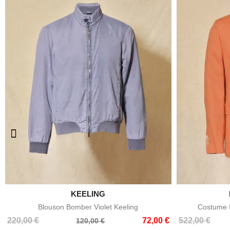

KEELING
Aperçu rapide
Blouson Bomber Violet Keeling
Costume E
Prix
Prix
Prix
Prix
220,00 €
72,00 €
522,00 €
120,00 €