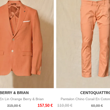

BERRY & BRIAN

CENTOQUATTR
Aperçu rapide
Aperçu rapid
n Lin Orange Berry & Brian
Pantalon Chino Corail En Coton
Prix
Prix
157,50 €
110,00 €
315,00 €
60,00 €