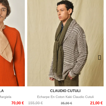
LA
CLAUDIO CUTULI

e
Aperçu rapide
Margiela
Echarpe En Coton Kaki Claudio Cutuli
Prix
Prix
70,00 €
155,00 €
21,00 €
35,00 €