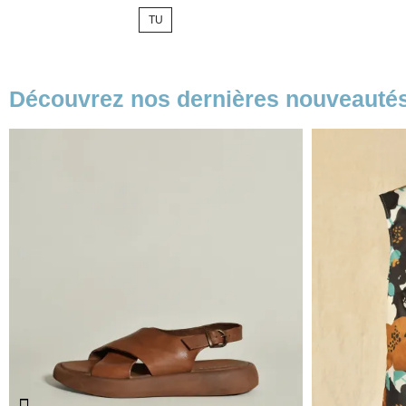
de
de
TU
base
base
Découvrez nos dernières nouveauté