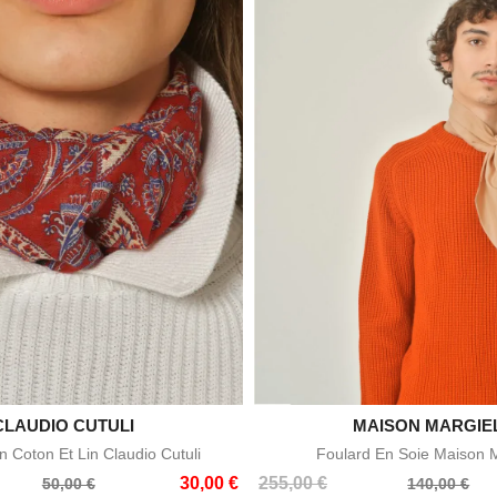
CLAUDIO CUTULI

MAISON MARGIE

Aperçu rapide
Aperçu rapid
 Coton Et Lin Claudio Cutuli
Foulard En Soie Maison 
Prix
Prix
30,00 €
255,00 €
50,00 €
140,00 €