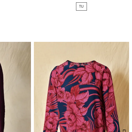
de
TU
base