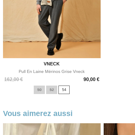

VNECK
Aperçu rapide
Pull En Laine Mérinos Grise Vneck
Prix
162,00 €
90,00 €
50
52
54
Vous aimerez aussi