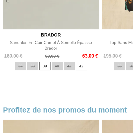

BRADOR
Aperçu rapide
Sandales En Cuir Camel À Semelle Épaisse
Top Sans Ma
Brador
Prix
Prix
Prix
Prix
160,00 €
63,00 €
195,00 €
90,00 €
de
de
37
38
39
40
41
42
36
3
base
base
Profitez de nos promos du moment