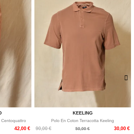
O

KEELING
e
Aperçu rapide
 Centoquattro
Polo En Coton Terracotta Keeling
Prix
Prix
42,00 €
90,00 €
30,00 €
50,00 €