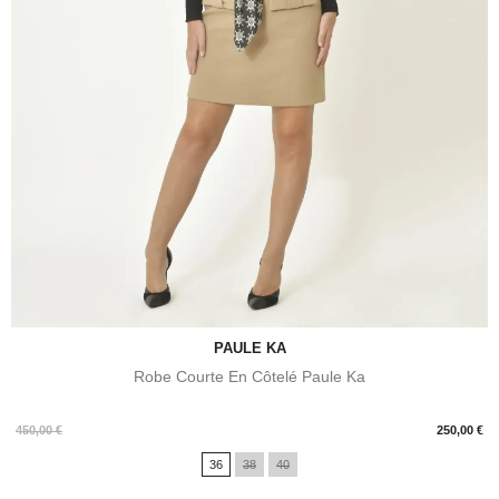
PAULE KA
Robe Courte En Côtelé Paule Ka
Prix
450,00 €
250,00 €
36
38
40