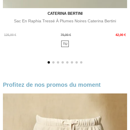
CATERINA BERTINI
Sac En Raphia Tressé À Plumes Noires Caterina Bertini
Prix
Prix
125,00 €
70,00 €
42,00 €
de
TU
base
Profitez de nos promos du moment