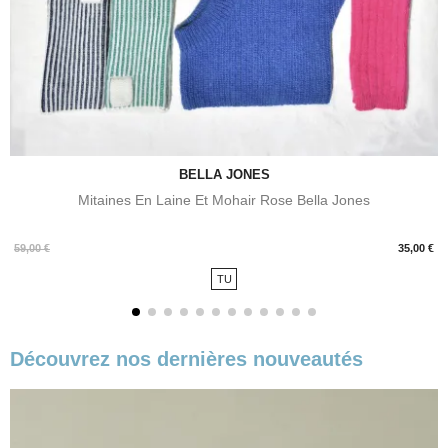
BELLA JONES
Mitaines En Laine Et Mohair Rose Bella Jones
Prix
59,00 €
35,00 €
TU
Découvrez nos dernières nouveautés