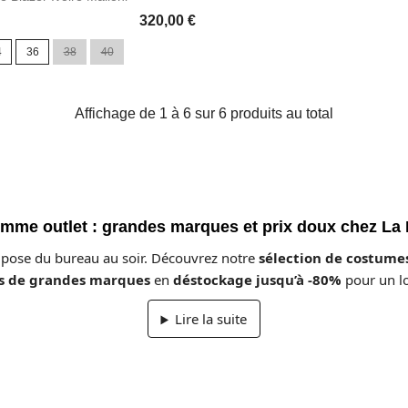
320,00 €
4
36
38
40
Affichage de 1 à 6 sur 6 produits au total
me outlet : grandes marques et prix doux chez La 
pose du bureau au soir. Découvrez notre
sélection de costumes
s de grandes marques
en
déstockage jusqu’à -80%
pour un lo
Lire la suite