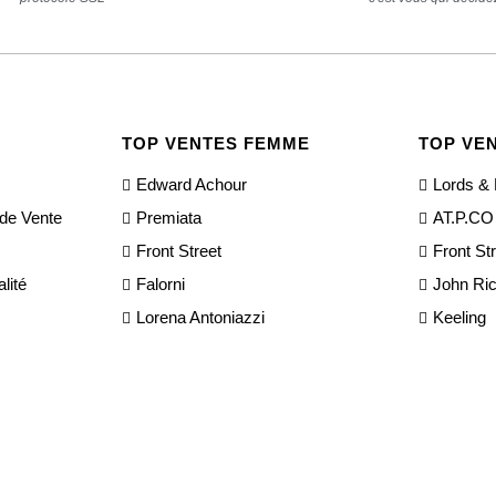
TOP VENTES FEMME
TOP VE
Edward Achour
Lords & 
 de Vente
Premiata
AT.P.CO
Front Street
Front St
lité
Falorni
John Ri
Lorena Antoniazzi
Keeling