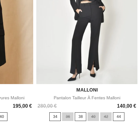

MALLONI
e
Aperçu rapide
ures Malloni
Pantalon Tailleur À Fentes Malloni
Prix
195,00 €
280,00 €
140,00 €
40
34
36
38
40
42
44