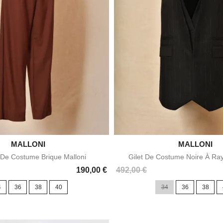

MALLONI

MALLONI
Aperçu rapide
Aperçu rapid
 De Costume Brique Malloni
Gilet De Costume Noire À Ray
Prix
190,00 €
492,00 €
4
36
38
40
34
36
38