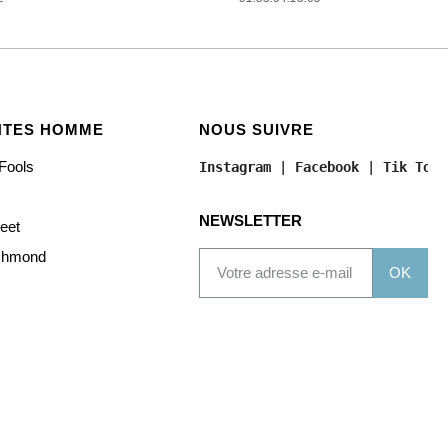
NTES HOMME
NOUS SUIVRE
Fools
Instagram
 | 
Facebook
 | 
Tik Tok
NEWSLETTER
reet
chmond
OK