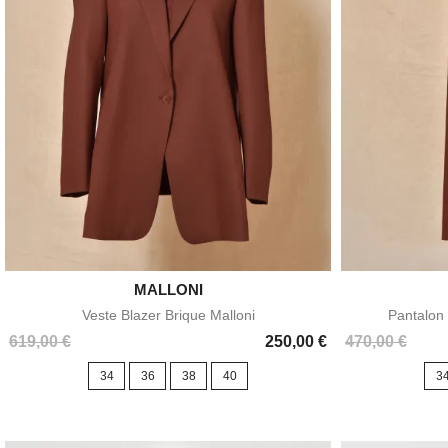

MALLONI
Aperçu rapide
Veste Blazer Brique Malloni
Pantalon
Prix
Prix
619,00 €
250,00 €
470,00 €
34
36
38
40
3