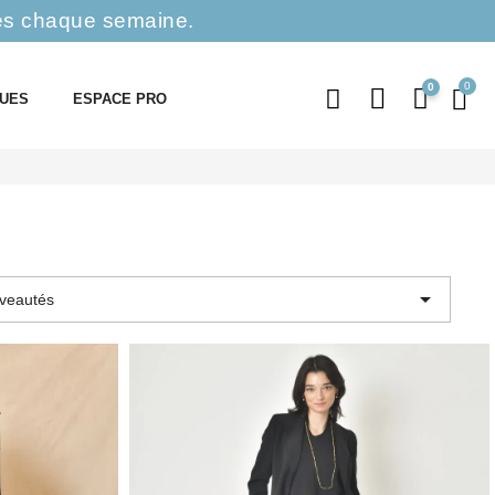
es chaque semaine.
0
QUES
ESPACE PRO

veautés