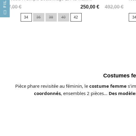
Prix
Prix
497,00 €
250,00 €
492,00 €
34
36
38
40
42
3
Costumes fem
Pièce phare revisitée au féminin, le
costume femme
s’im
coordonnés
, ensembles 2 pièces…
Des modèle