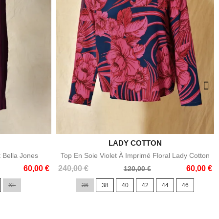

LADY COTTON
e
Aperçu rapide
t Bella Jones
Top En Soie Violet À Imprimé Floral Lady Cotton
Prix
Prix
60,00 €
240,00 €
60,00 €
120,00 €
de
XL
36
38
40
42
44
46
base