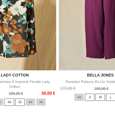

LADY COTTON

BELLA JONES
Aperçu rapide
Aperçu rapid
nches À Imprimé Florale Lady
Pantalon Palazzo En Lin Viole
Cotton
Prix
Prix
179,00 €
100,00 €
50,00 €
de
100,00 €
XS
S
M
L
base
8
40
42
44
46