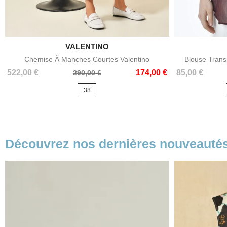

VALENTINO
Aperçu rapide
Chemise À Manches Courtes Valentino
Blouse Tran
Prix
Prix
Prix
Prix
522,00 €
174,00 €
85,00 €
290,00 €
de
de
38
base
base
Découvrez nos dernières nouveauté