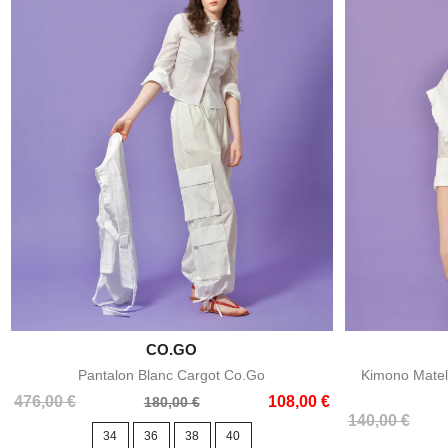

CO.GO
Aperçu rapide
Pantalon Blanc Cargot Co.go
Kimono Matel
Prix
Prix
476,00 €
108,00 €
180,00 €
Prix
Prix
de
140,00 €
34
36
38
40
de
base