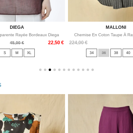

DIEGA

MALLONI
Aperçu rapide
Aperçu rapid
sparente Rayée Bordeaux Diega
Chemise En Coton Taupe À Ray
Prix
22,50 €
224,00 €
45,00 €
S
M
XL
34
36
38
40
s