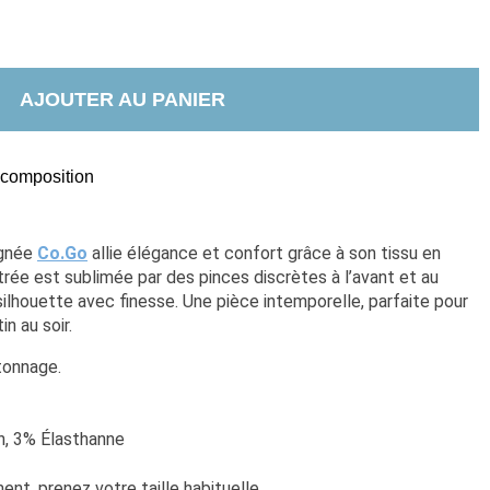
AJOUTER AU PANIER
t composition
gnée 
Co.Go
 allie élégance et confort grâce à son tissu en 
trée est sublimée par des pinces discrètes à l’avant et au 
silhouette avec finesse. Une pièce intemporelle, parfaite pour 
n au soir.
tonnage.
                                                                                                              
n, 3% Élasthanne
nt, prenez votre taille habituelle. 