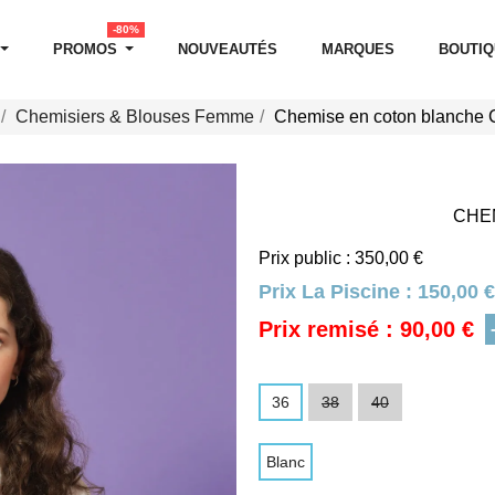
-80%
PROMOS
NOUVEAUTÉS
MARQUES
BOUTI
Chemisiers & Blouses Femme
Chemise en coton blanche 
CHE
Prix public : 350,00 €
Prix La Piscine :
150,00 €
Prix remisé : 90,00 €
36
38
40
Blanc