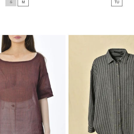
S
M
TU