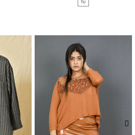
TU
base