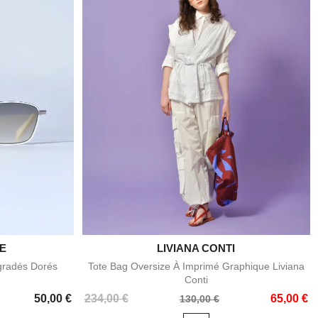
IE

LIVIANA CONTI
e
Aperçu rapide
gradés Dorés
Tote Bag Oversize À Imprimé Graphique Liviana
Conti
Prix
Prix
50,00 €
234,00 €
65,00 €
130,00 €
de