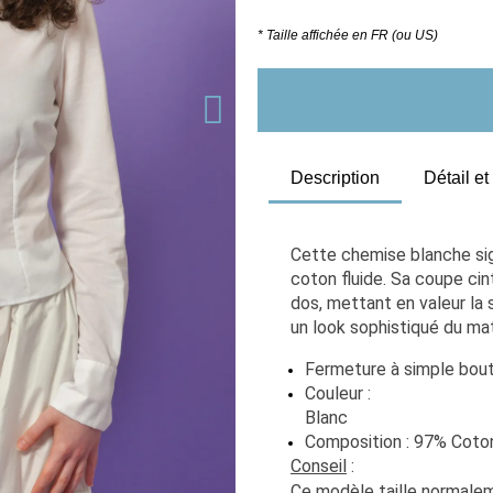
* Taille affichée en FR (ou US)
Description
Détail e
Cette chemise blanche si
coton fluide. Sa coupe cin
dos, mettant en valeur la 
un look sophistiqué du mati
Fermeture à simple bou
Couleur : 
Blanc                                     
Composition : 97% Coto
Conseil
 : 
Ce modèle taille normaleme