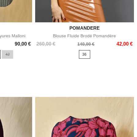

POMANDERE
e
Aperçu rapide
ures Malloni
Blouse Fluide Brodé Pomandère
Prix
Prix
90,00 €
260,00 €
42,00 €
140,00 €
de
42
36
base