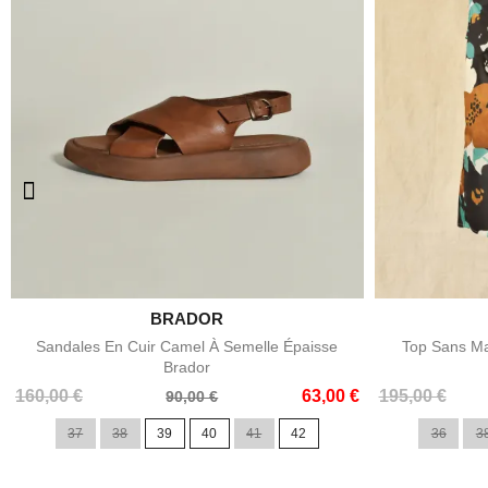

BRADOR
Aperçu rapide
Sandales En Cuir Camel À Semelle Épaisse
Top Sans Ma
Brador
Prix
Prix
Prix
Prix
160,00 €
63,00 €
195,00 €
90,00 €
de
de
37
38
39
40
41
42
36
3
base
base