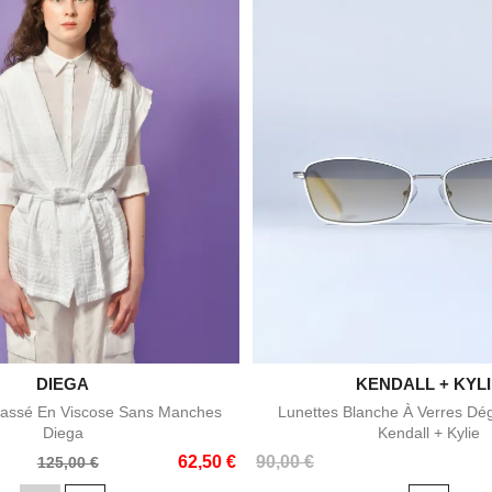

DIEGA
KENDALL + KYL

Aperçu rapide
Aperçu rapid
assé En Viscose Sans Manches
Lunettes Blanche À Verres Dé
Diega
Kendall + Kylie
Prix
62,50 €
90,00 €
125,00 €