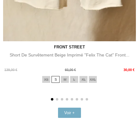
FRONT STREET
Short De Survêtement Beige Imprimé "Felix The Cat" Front...
Prix
Prix
139,00 €
60,00 €
30,00 €
de
XS
S
M
L
XL
XXL
base
Voir +