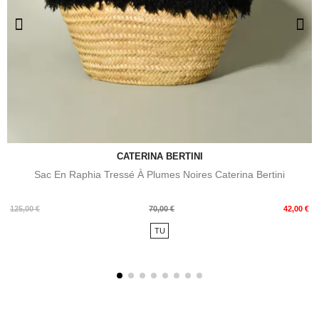
CATERINA BERTINI
Sac En Raphia Tressé À Plumes Noires Caterina Bertini
Prix
Prix
125,00 €
70,00 €
42,00 €
de
TU
base