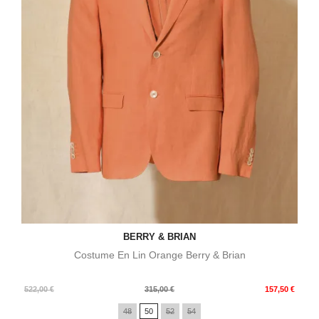
BERRY & BRIAN
Costume En Lin Orange Berry & Brian
Prix
Prix
522,00 €
315,00 €
157,50 €
de
48
50
52
54
base