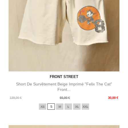
FRONT STREET
Short De Survêtement Beige Imprimé "Felix The Cat"
Front...
Prix
Prix
139,00 €
60,00 €
30,00 €
de
XS
S
M
L
XL
XXL
base