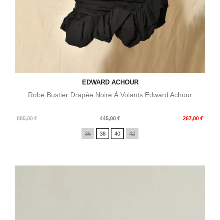
EDWARD ACHOUR
Robe Bustier Drapée Noire À Volants Edward Achour
Prix
Prix
885,00 €
445,00 €
267,00 €
de
36
38
40
42
base