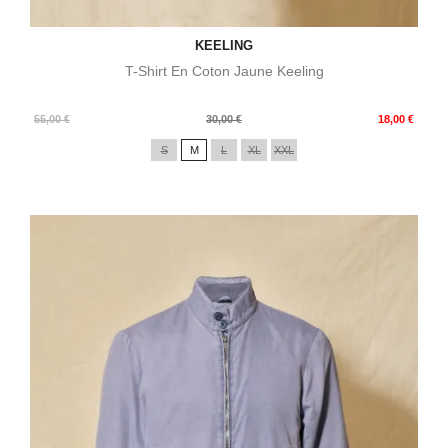
KEELING
T-Shirt En Coton Jaune Keeling
Prix
Prix
55,00 €
30,00 €
18,00 €
de
S
M
L
XL
XXL
base