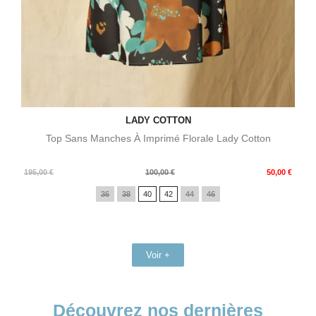
LADY COTTON
Top Sans Manches À Imprimé Florale Lady Cotton
Prix
Prix
195,00 €
100,00 €
50,00 €
de
36
38
40
42
44
46
base
Voir +
Découvrez nos dernières