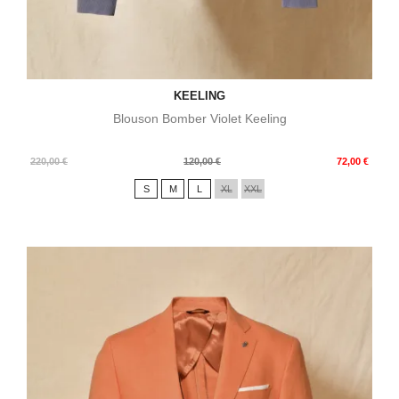
KEELING
Blouson Bomber Violet Keeling
Prix
Prix
220,00 €
120,00 €
72,00 €
de
S
M
L
XL
XXL
base