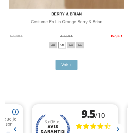
BERRY & BRIAN
Costume En Lin Orange Berry & Brian
Prix
Prix
522,00 €
315,00 €
157,50 €
de
48
50
52
54
base
Voir +