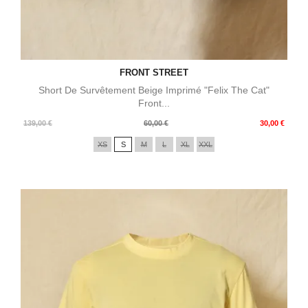
FRONT STREET
Short De Survêtement Beige Imprimé "Felix The Cat"
Front...
Prix
Prix
139,00 €
60,00 €
30,00 €
de
XS
S
M
L
XL
XXL
base