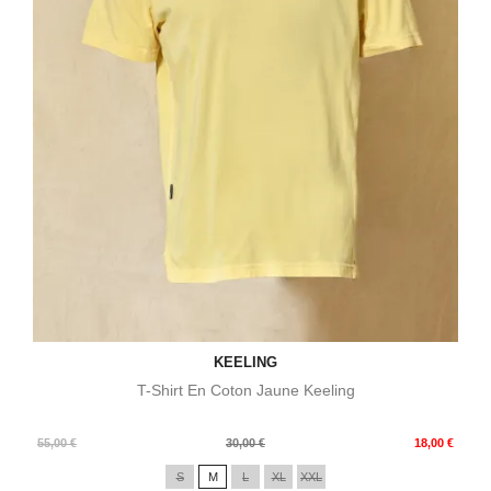
KEELING
T-Shirt En Coton Jaune Keeling
Prix
Prix
55,00 €
30,00 €
18,00 €
de
S
M
L
XL
XXL
base