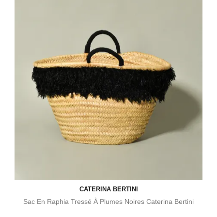
CATERINA BERTINI
Sac En Raphia Tressé À Plumes Noires Caterina Bertini