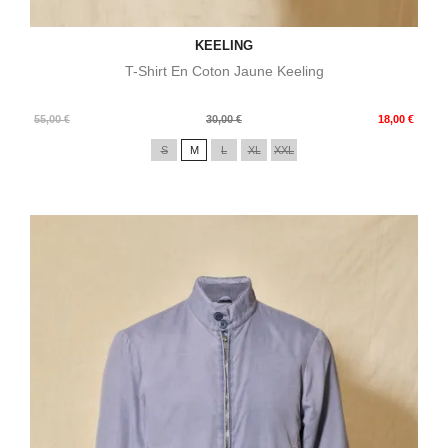
KEELING
T-Shirt En Coton Jaune Keeling
Prix
Prix
55,00 €
30,00 €
18,00 €
de
S
M
L
XL
XXL
base