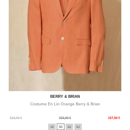
BERRY & BRIAN
Costume En Lin Orange Berry & Brian
Prix
Prix
522,00 €
315,00 €
157,50 €
de
48
50
52
54
base