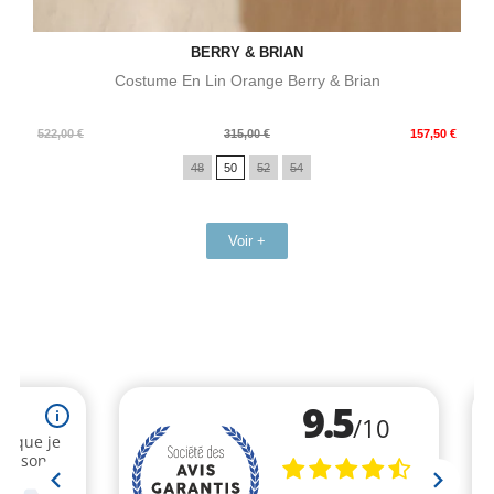
BERRY & BRIAN
Costume En Lin Orange Berry & Brian
Prix
Prix
522,00 €
315,00 €
157,50 €
de
48
50
52
54
base
Voir +