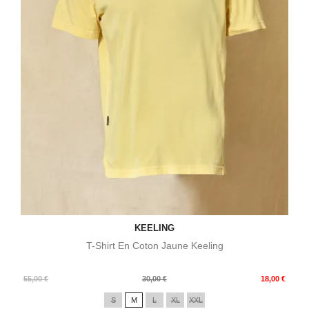
KEELING
T-Shirt En Coton Jaune Keeling
Prix
Prix
55,00 €
30,00 €
18,00 €
de
S
M
L
XL
XXL
base