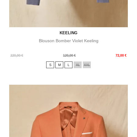
KEELING
Blouson Bomber Violet Keeling
Prix
Prix
220,00 €
120,00 €
72,00 €
de
S
M
L
XL
XXL
base