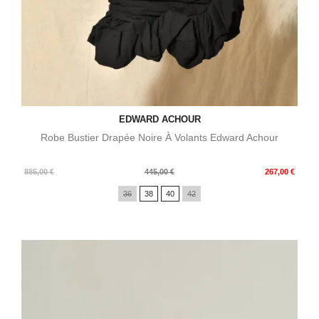
EDWARD ACHOUR
Robe Bustier Drapée Noire À Volants Edward Achour
Prix
Prix
885,00 €
445,00 €
267,00 €
de
36
38
40
42
base