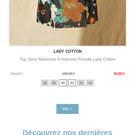
LADY COTTON
Top Sans Manches À Imprimé Florale Lady Cotton
Prix
Prix
195,00 €
100,00 €
50,00 €
de
36
38
40
42
44
46
base
Voir +
Découvrez nos dernières