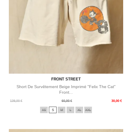
FRONT STREET
Short De Survêtement Beige Imprimé "Felix The Cat"
Front...
Prix
Prix
139,00 €
60,00 €
30,00 €
de
XS
S
M
L
XL
XXL
base