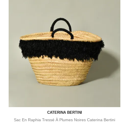
CATERINA BERTINI
Sac En Raphia Tressé À Plumes Noires Caterina Bertini