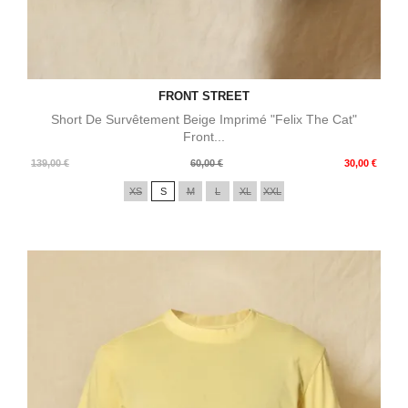
FRONT STREET
Short De Survêtement Beige Imprimé "Felix The Cat"
Front...
Prix
Prix
139,00 €
60,00 €
30,00 €
de
XS
S
M
L
XL
XXL
base