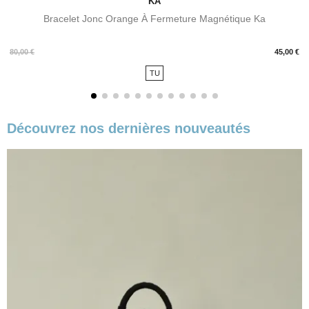
KA
Bracelet Jonc Orange À Fermeture Magnétique Ka
Prix
80,00 €
45,00 €
TU
Découvrez nos dernières nouveautés