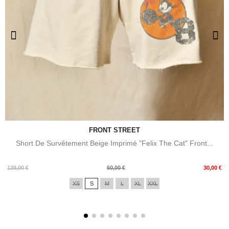
FRONT STREET
Short De Survêtement Beige Imprimé "Felix The Cat" Front...
Prix
Prix
139,00 €
60,00 €
30,00 €
de
XS
S
M
L
XL
XXL
base