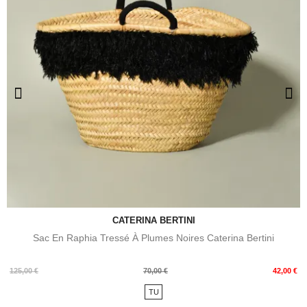
CATERINA BERTINI
Sac En Raphia Tressé À Plumes Noires Caterina Bertini
Prix
Prix
125,00 €
70,00 €
42,00 €
de
TU
base