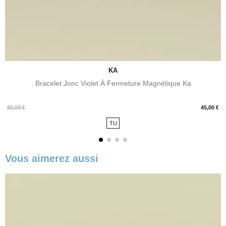
KA
Bracelet Jonc Violet À Fermeture Magnétique Ka
Prix
80,00 €
45,00 €
TU
Vous aimerez aussi