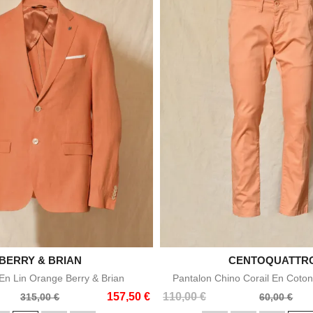

BERRY & BRIAN

CENTOQUATTR
Aperçu rapide
Aperçu rapid
n Lin Orange Berry & Brian
Pantalon Chino Corail En Coton
Prix
Prix
157,50 €
110,00 €
315,00 €
60,00 €
de