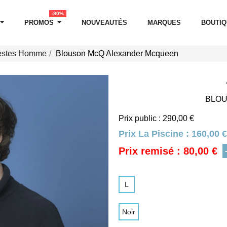
-80%
PROMOS
NOUVEAUTÉS
MARQUES
BOUTI
estes Homme
Blouson McQ Alexander Mcqueen
BLOU
Prix public : 290,00 €
Prix La Piscine :
160,00 €
Prix remisé : 80,00 €
L
Noir