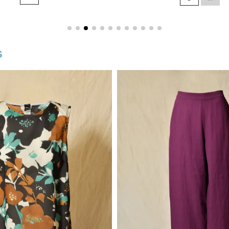
base
s