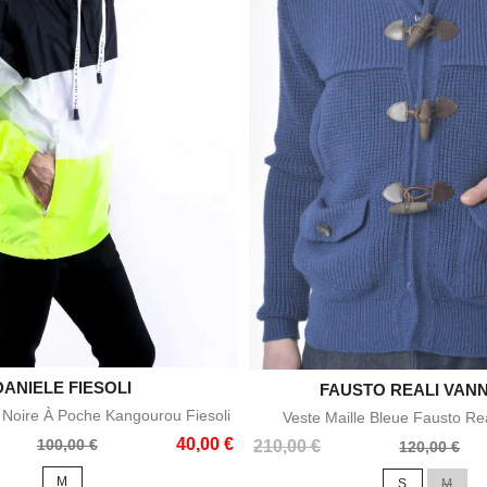
DANIELE FIESOLI

Aperçu rapide
FAUSTO REALI VAN

Aperçu rapid
e Noire À Poche Kangourou Fiesoli
Veste Maille Bleue Fausto Re
40,00 €
100,00 €
Prix
Prix
210,00 €
120,00 €
de
M
S
M