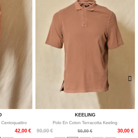
O

KEELING
e
Aperçu rapide
 Centoquattro
Polo En Coton Terracotta Keeling
Prix
Prix
42,00 €
90,00 €
30,00 €
50,00 €
de