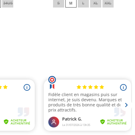
34US
S
M
L
XL
XXL
base