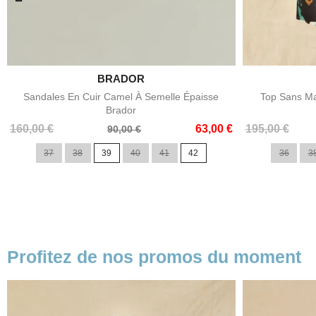

BRADOR
Aperçu rapide
Sandales En Cuir Camel À Semelle Épaisse
Top Sans Ma
Brador
Prix
Prix
Prix
Prix
160,00 €
63,00 €
195,00 €
90,00 €
de
de
37
38
39
40
41
42
36
3
base
base
Profitez de nos promos du moment