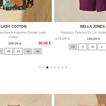

LADY COTTON

BELLA JONES
Aperçu rapide
Aperçu rapid
nches À Imprimé Florale Lady
Pantalon Palazzo En Lin Viole
Cotton
Prix
Prix
179,00 €
100,00 €
50,00 €
de
100,00 €
XS
S
M
L
base
8
40
42
44
46