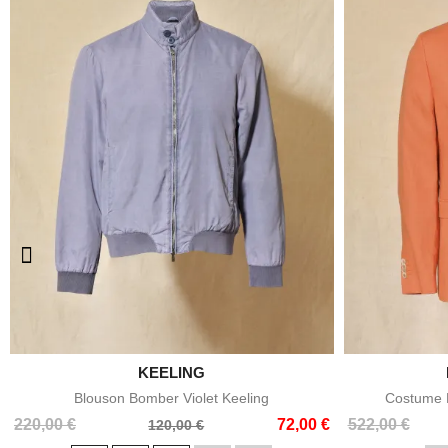

KEELING
Aperçu rapide
Blouson Bomber Violet Keeling
Costume E
Prix
Prix
Prix
Prix
220,00 €
72,00 €
522,00 €
120,00 €
de
de