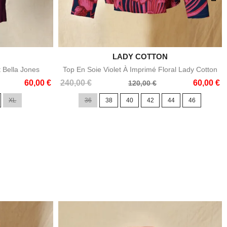

LADY COTTON
e
Aperçu rapide
t Bella Jones
Top En Soie Violet À Imprimé Floral Lady Cotton
Prix
Prix
60,00 €
240,00 €
60,00 €
120,00 €
de
XL
36
38
40
42
44
46
base