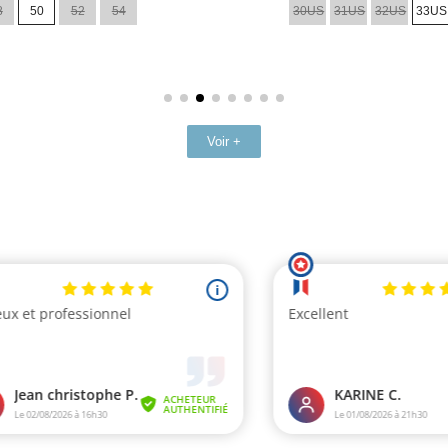
8
50
52
54
30US
31US
32US
33US
base
Voir +