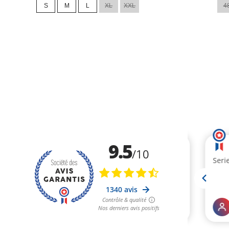
S
M
L
XL
XXL
4
base
base