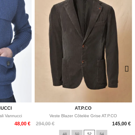
NUCCI

AT.P.CO
e
Aperçu rapide
ali Vannucci
Veste Blazer Côtelée Grise AT.P.CO
Prix
48,00 €
294,00 €
145,00 €
48
50
52
54