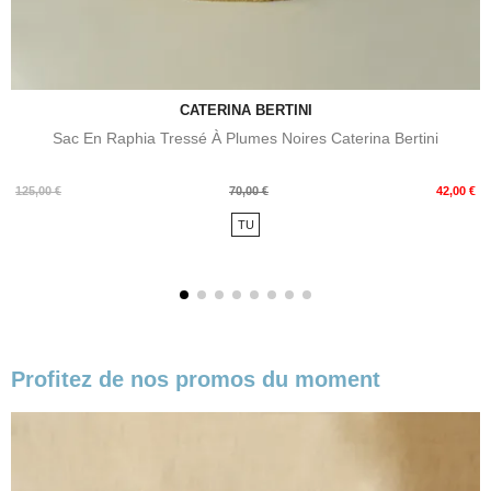
CATERINA BERTINI
Sac En Raphia Tressé À Plumes Noires Caterina Bertini
Prix
Prix
125,00 €
70,00 €
42,00 €
de
TU
base
Profitez de nos promos du moment