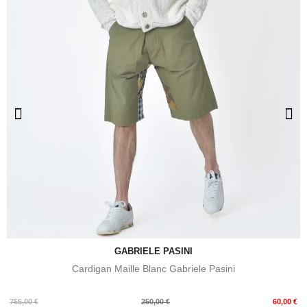
GABRIELE PASINI
Cardigan Maille Blanc Gabriele Pasini
Prix
Prix
755,00 €
250,00 €
60,00 €