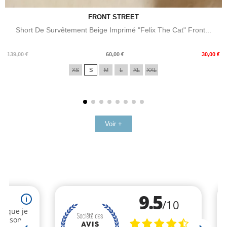
FRONT STREET
Short De Survêtement Beige Imprimé "Felix The Cat" Front...
Prix
Prix
139,00 €
60,00 €
30,00 €
de
XS
S
M
L
XL
XXL
base
Voir +