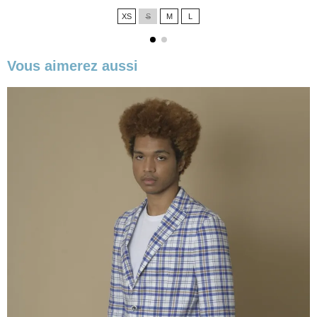
de
XS
S
M
L
base
Vous aimerez aussi