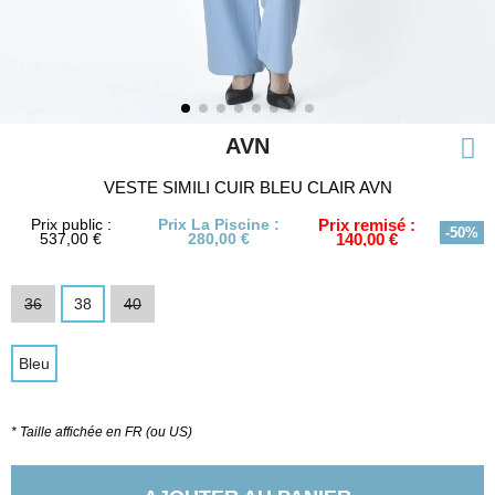
AVN
VESTE SIMILI CUIR BLEU CLAIR AVN
Prix public :
Prix La Piscine :
Prix remisé :
-50%
537,00 €
280,00 €
140,00 €
36
38
40
Bleu
* Taille affichée en FR (ou US)