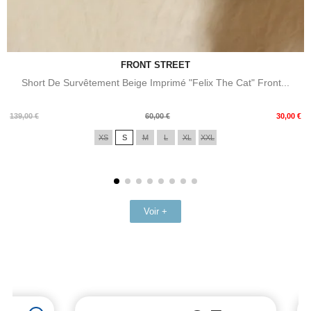
FRONT STREET
Short De Survêtement Beige Imprimé "Felix The Cat" Front...
Prix
Prix
139,00 €
60,00 €
30,00 €
de
XS
S
M
L
XL
XXL
base
Voir +