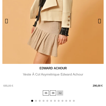
EDWARD ACHOUR
Veste À Col Asymétrique Edward Achour
Prix
685,00 €
290,00 €
36
38
42