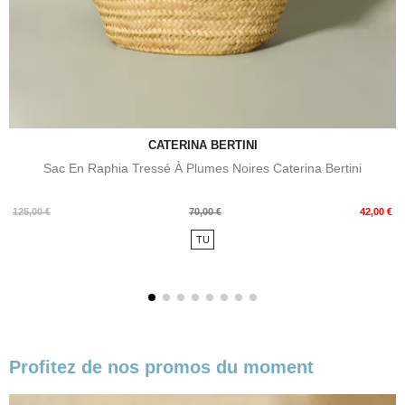
CATERINA BERTINI
Sac En Raphia Tressé À Plumes Noires Caterina Bertini
Prix
Prix
125,00 €
70,00 €
42,00 €
de
TU
base
Profitez de nos promos du moment