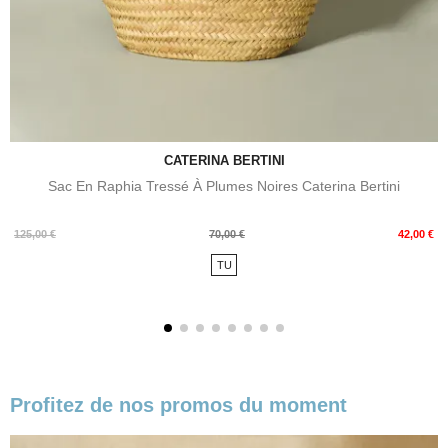
CATERINA BERTINI
Sac En Raphia Tressé À Plumes Noires Caterina Bertini
Prix
Prix
125,00 €
70,00 €
42,00 €
de
TU
base
Profitez de nos promos du moment