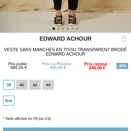
EDWARD ACHOUR
VESTE SANS MANCHES EN TISSU TRANSPARENT BRODÉ
EDWARD ACHOUR
Prix public :
Prix La Piscine :
Prix remisé :
-40%
885,00 €
400,00 €
240,00 €
38
40
42
44
Noir
* Taille affichée en FR (ou US)