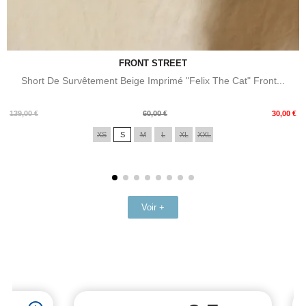
FRONT STREET
Short De Survêtement Beige Imprimé "Felix The Cat" Front...
Prix
Prix
139,00 €
60,00 €
30,00 €
de
XS
S
M
L
XL
XXL
base
Voir +