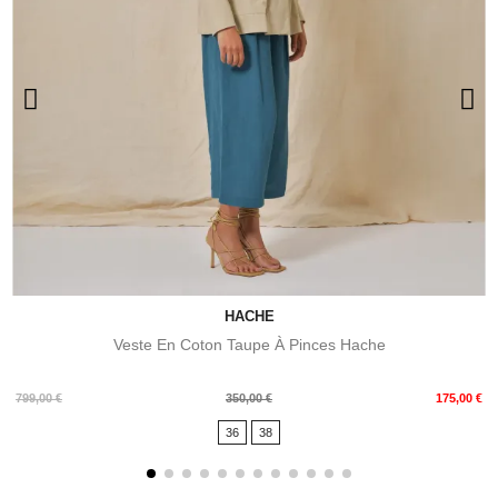
HACHE
Veste En Coton Taupe À Pinces Hache
Prix
Prix
799,00 €
350,00 €
175,00 €
de
36
38
base