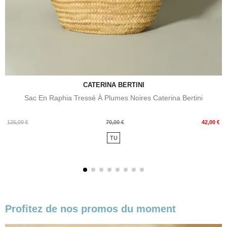
CATERINA BERTINI
Sac En Raphia Tressé À Plumes Noires Caterina Bertini
Prix
Prix
125,00 €
70,00 €
42,00 €
de
TU
base
Profitez de nos promos du moment