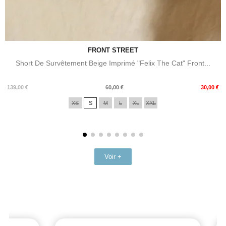
FRONT STREET
Short De Survêtement Beige Imprimé "Felix The Cat" Front...
Prix
Prix
139,00 €
60,00 €
30,00 €
de
XS
S
M
L
XL
XXL
base
Voir +