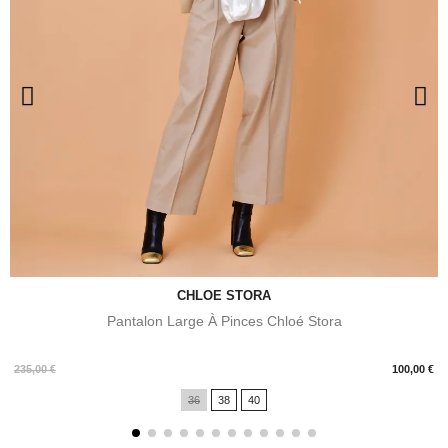
CHLOE STORA
Pantalon Large À Pinces Chloé Stora
Prix
235,00 €
100,00 €
36
38
40