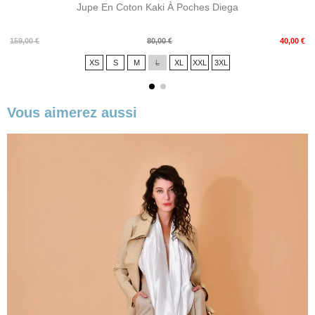
Jupe En Coton Kaki À Poches Diega
Prix
Prix
159,00 €
80,00 €
40,00 €
de
XS
S
M
L
XL
XXL
3XL
base
Vous aimerez aussi