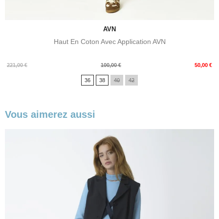
AVN
Haut En Coton Avec Application AVN
Prix
Prix
221,00 €
100,00 €
50,00 €
de
36
38
40
42
base
Vous aimerez aussi