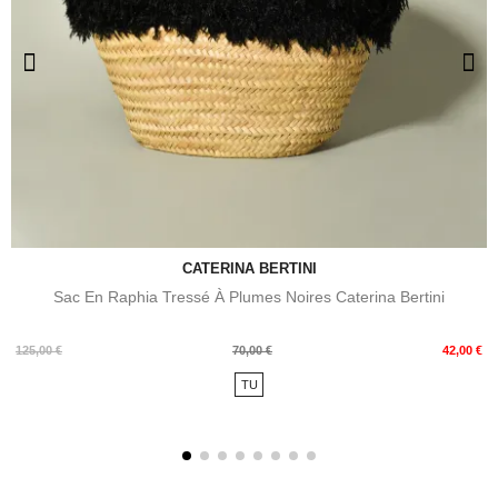
CATERINA BERTINI
Sac En Raphia Tressé À Plumes Noires Caterina Bertini
Prix
Prix
125,00 €
70,00 €
42,00 €
de
TU
base