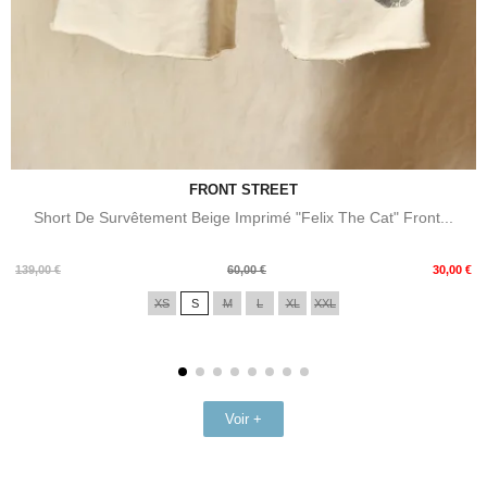
FRONT STREET
Short De Survêtement Beige Imprimé "Felix The Cat" Front...
Prix
Prix
139,00 €
60,00 €
30,00 €
de
XS
S
M
L
XL
XXL
base
Voir +