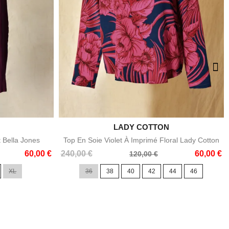

LADY COTTON
e
Aperçu rapide
t Bella Jones
Top En Soie Violet À Imprimé Floral Lady Cotton
Prix
Prix
60,00 €
240,00 €
60,00 €
120,00 €
de
XL
36
38
40
42
44
46
base