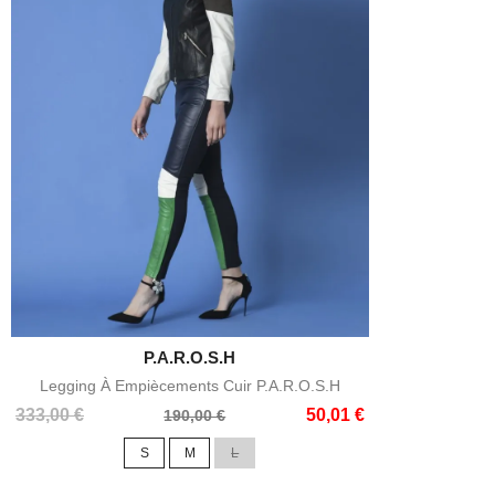

P.A.R.O.S.H
Aperçu rapide
Legging À Empiècements Cuir P.A.R.O.S.H
Prix
Prix
333,00 €
50,01 €
190,00 €
de
S
M
L
base