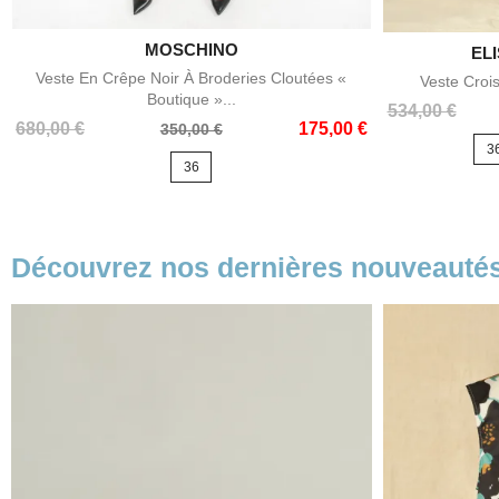

MOSCHINO
Aperçu rapide
EL
Veste En Crêpe Noir À Broderies Cloutées «
Veste Crois
Boutique »...
Prix
Prix
534,00 €
Prix
Prix
680,00 €
175,00 €
350,00 €
de
de
3
base
36
base
Découvrez nos dernières nouveauté