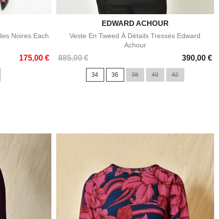
EDWARD ACHOUR

e
Aperçu rapide
des Noires Each
Veste En Tweed À Détails Tressés Edward
Achour
Prix
175,00 €
885,00 €
390,00 €
34
36
38
40
42