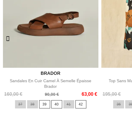

BRADOR
Aperçu rapide
Sandales En Cuir Camel À Semelle Épaisse
Top Sans Ma
Brador
Prix
Prix
Prix
Prix
160,00 €
63,00 €
195,00 €
90,00 €
de
de
37
38
39
40
41
42
36
3
base
base