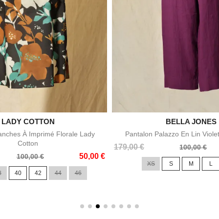

LADY COTTON

BELLA JONES
Aperçu rapide
Aperçu rapid
nches À Imprimé Florale Lady
Pantalon Palazzo En Lin Viole
Cotton
Prix
Prix
179,00 €
100,00 €
50,00 €
de
100,00 €
XS
S
M
L
base
8
40
42
44
46