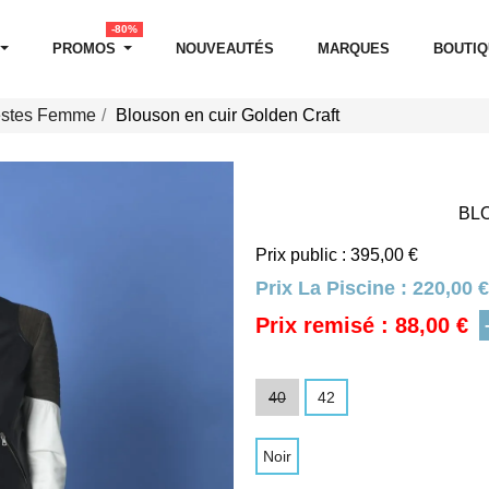
-80%
PROMOS
NOUVEAUTÉS
MARQUES
BOUTI
estes Femme
Blouson en cuir Golden Craft
BL
Prix public : 395,00 €
Prix La Piscine :
220,00 €
Prix remisé : 88,00 €
40
42
Noir