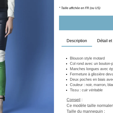
* Taille affichée en FR (ou US)
Description
Détail e
Blouson style motard 
Col rond avec un bouton-
Manches longues avec épau
Fermeture à glissière deva
D
eux poches en biais 
ave
Couleur : noir, marron, bl
Tissu : cuir véritable
Conseil
 :
Ce modèle taille normaleme
Taille du mannequin
 :