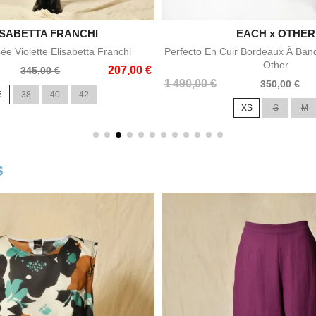
ISABETTA FRANCHI


EACH x OTHER
Aperçu rapide
Aperçu rapid
ée Violette Elisabetta Franchi
Perfecto En Cuir Bordeaux À Ban
Other
207,00 €
345,00 €
Prix
Prix
1 490,00 €
350,00 €
6
38
40
42
de
XS
S
M
base
s