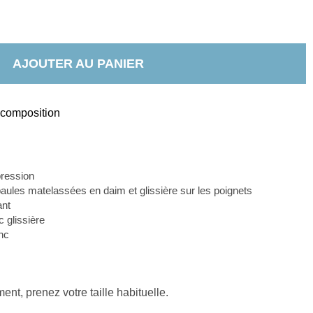
AJOUTER AU PANIER
t composition
pression
les matelassées en daim et glissière sur les poignets
nt 
c 
glissière
anc
nt, prenez votre taille habituelle.