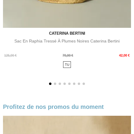
CATERINA BERTINI
Sac En Raphia Tressé À Plumes Noires Caterina Bertini
Prix
Prix
125,00 €
70,00 €
42,00 €
de
TU
base
Profitez de nos promos du moment