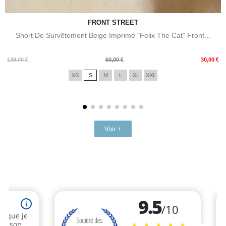
FRONT STREET
Short De Survêtement Beige Imprimé "Felix The Cat" Front...
Prix
Prix
139,00 €
60,00 €
30,00 €
de
XS
S
M
L
XL
XXL
base
Voir +