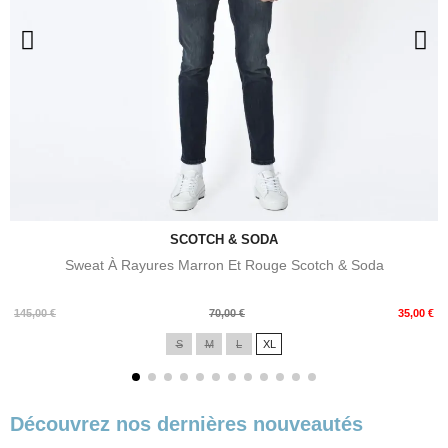
SCOTCH & SODA
Sweat À Rayures Marron Et Rouge Scotch & Soda
Prix
Prix
145,00 €
70,00 €
35,00 €
de
S
M
L
XL
base
Découvrez nos dernières nouveautés