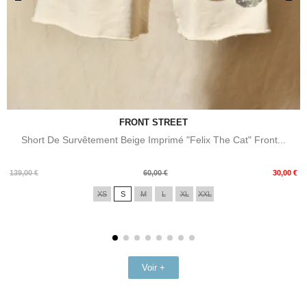
FRONT STREET
Short De Survêtement Beige Imprimé "Felix The Cat" Front...
Prix
Prix
139,00 €
60,00 €
30,00 €
de
XS
S
M
L
XL
XXL
base
Voir +