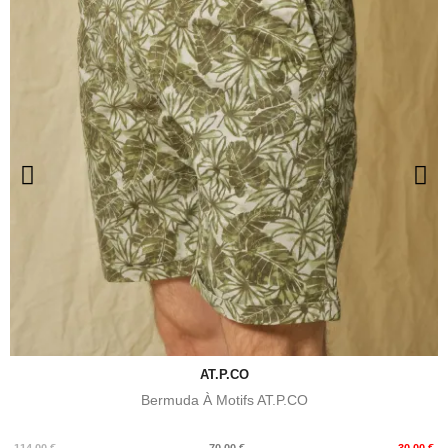
AT.P.CO
Bermuda À Motifs AT.P.CO
Prix
Prix