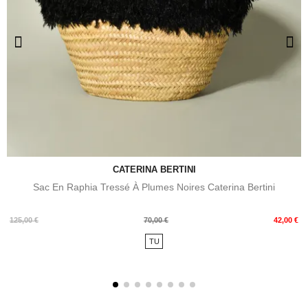
CATERINA BERTINI
Sac En Raphia Tressé À Plumes Noires Caterina Bertini
Prix
Prix
125,00 €
70,00 €
42,00 €
de
TU
base