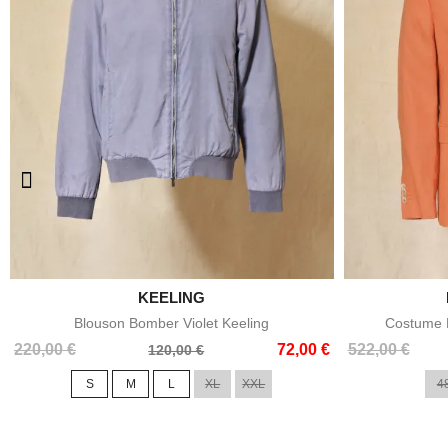

KEELING
Aperçu rapide
Blouson Bomber Violet Keeling
Costume E
Prix
Prix
Prix
Prix
220,00 €
72,00 €
522,00 €
120,00 €
de
de
S
M
L
XL
XXL
4
base
base