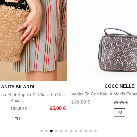

COCCINELLE
Aperçu rapid

ANITA BILARDI
Aperçu rapide
Vanity En Cuir Kaki À Motifs Fanta
su Effet Raphia À Détails En Cuir
Anita...
Prix
Prix
145,00 €
85,00 €
de
65,00 €
130,00 €
TU
base
TU