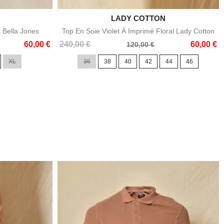

LADY COTTON
e
Aperçu rapide
t Bella Jones
Top En Soie Violet À Imprimé Floral Lady Cotton
Prix
Prix
60,00 €
240,00 €
60,00 €
120,00 €
de
XL
36
38
40
42
44
46
base