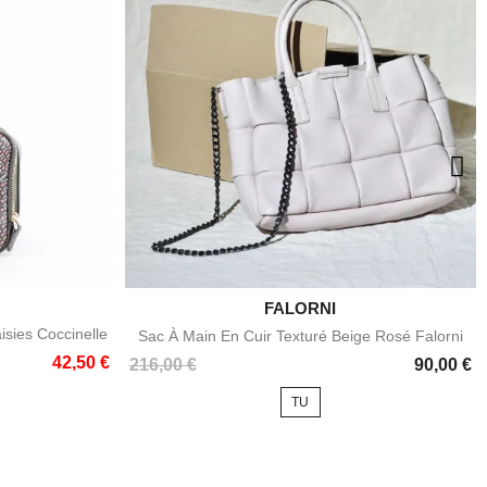
e

FALORNI
Aperçu rapide
isies Coccinelle
Sac À Main En Cuir Texturé Beige Rosé Falorni
42,50 €
Prix
216,00 €
90,00 €
TU