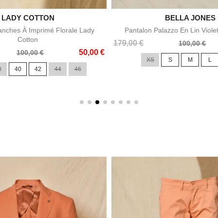

LADY COTTON

BELLA JONES
Aperçu rapide
Aperçu rapid
nches À Imprimé Florale Lady
Pantalon Palazzo En Lin Viole
Cotton
Prix
Prix
179,00 €
100,00 €
50,00 €
de
100,00 €
XS
S
M
L
base
8
40
42
44
46