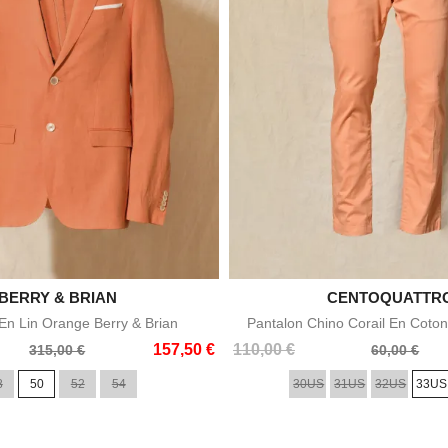

BERRY & BRIAN

CENTOQUATTR
Aperçu rapide
Aperçu rapid
n Lin Orange Berry & Brian
Pantalon Chino Corail En Coton
Prix
Prix
157,50 €
110,00 €
315,00 €
60,00 €
de
8
50
52
54
30US
31US
32US
33US
base