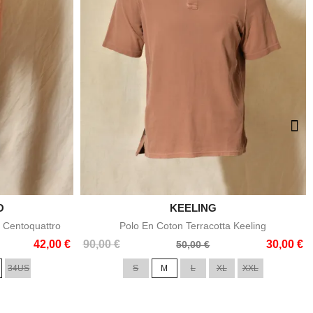
O

KEELING
e
Aperçu rapide
 Centoquattro
Polo En Coton Terracotta Keeling
Prix
Prix
42,00 €
90,00 €
30,00 €
50,00 €
de
34US
S
M
L
XL
XXL
base