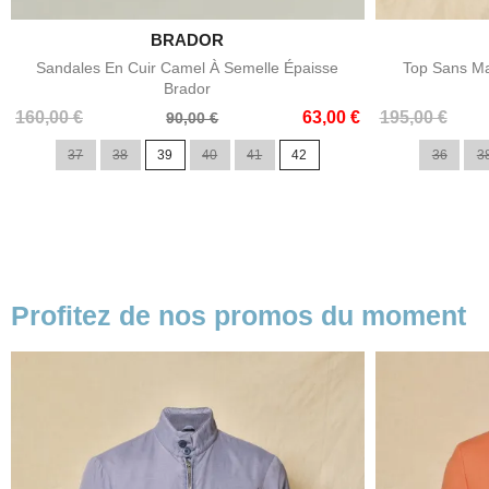

BRADOR
Aperçu rapide
Sandales En Cuir Camel À Semelle Épaisse
Top Sans Ma
Brador
Prix
Prix
Prix
Prix
160,00 €
63,00 €
195,00 €
90,00 €
de
de
37
38
39
40
41
42
36
3
base
base
Profitez de nos promos du moment