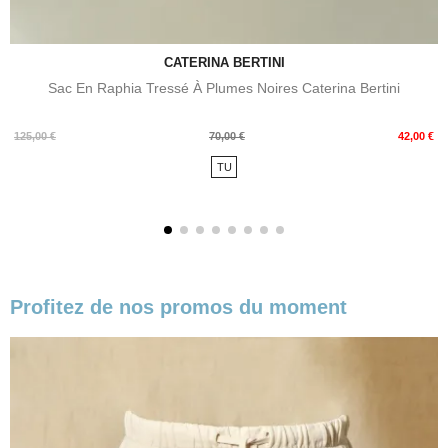
CATERINA BERTINI
Sac En Raphia Tressé À Plumes Noires Caterina Bertini
Prix
Prix
125,00 €
70,00 €
42,00 €
de
TU
base
Profitez de nos promos du moment