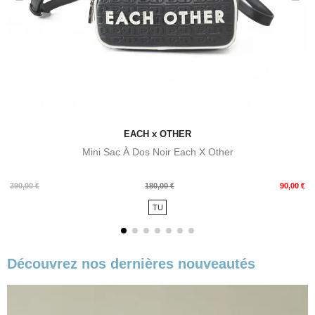
EACH x OTHER
Mini Sac À Dos Noir Each X Other
Prix
Prix
390,00 €
180,00 €
90,00 €
de
TU
base
Découvrez nos dernières nouveautés