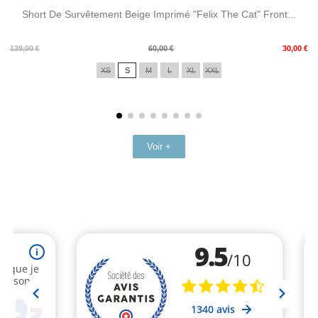
Short De Survêtement Beige Imprimé "Felix The Cat" Front...
Prix
Prix
139,00 €
60,00 €
30,00 €
de
XS
S
M
L
XL
XXL
base
Voir +