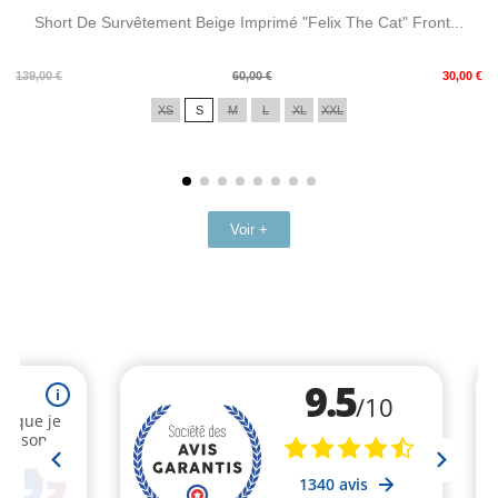
Short De Survêtement Beige Imprimé "Felix The Cat" Front...
Prix
Prix
139,00 €
60,00 €
30,00 €
de
XS
S
M
L
XL
XXL
base
Voir +