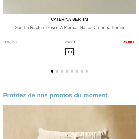
CATERINA BERTINI
Sac En Raphia Tressé À Plumes Noires Caterina Bertini
Prix
Prix
125,00 €
70,00 €
42,00 €
de
TU
base
Profitez de nos promos du moment