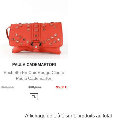
PAULA CADEMARTORI
Pochette En Cuir Rouge Clouté
Paula Cademartori
Prix
Prix
350,00 €
190,00 €
95,00 €
de
TU
base
Affichage de 1 à 1 sur 1 produits au total