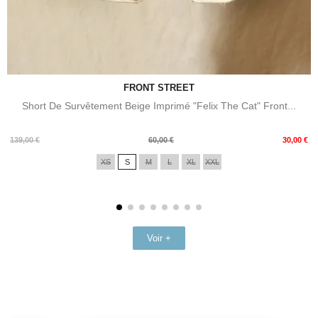
FRONT STREET
Short De Survêtement Beige Imprimé "Felix The Cat" Front...
Prix
Prix
139,00 €
60,00 €
30,00 €
de
XS
S
M
L
XL
XXL
base
Voir +