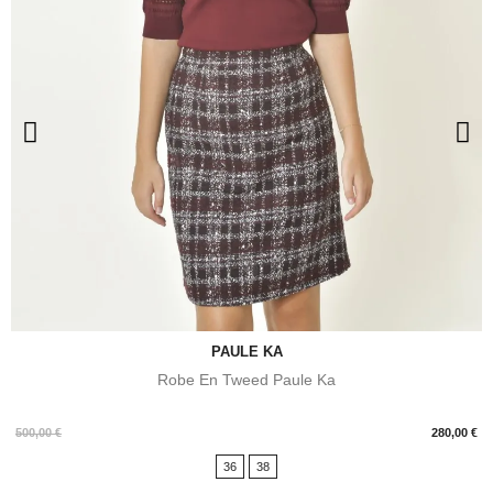
PAULE KA
Robe En Tweed Paule Ka
Prix
500,00 €
280,00 €
36
38