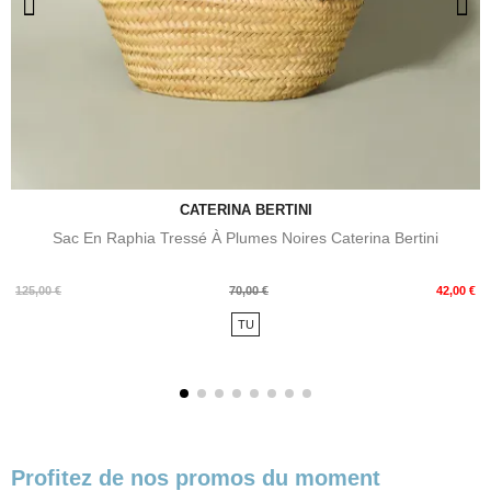
CATERINA BERTINI
Sac En Raphia Tressé À Plumes Noires Caterina Bertini
Prix
Prix
125,00 €
70,00 €
42,00 €
de
TU
base
Profitez de nos promos du moment