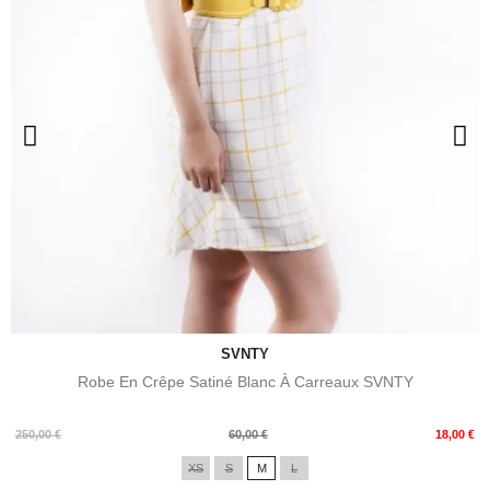
SVNTY
Robe En Crêpe Satiné Blanc À Carreaux SVNTY
Prix
Prix
250,00 €
60,00 €
18,00 €
de
XS
S
M
L
base