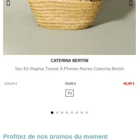
CATERINA BERTINI
Sac En Raphia Tressé À Plumes Noires Caterina Bertini
Prix
Prix
125,00 €
70,00 €
42,00 €
de
TU
base
Profitez de nos promos du moment