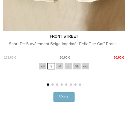
FRONT STREET
Short De Survêtement Beige Imprimé "Felix The Cat" Front...
Prix
Prix
139,00 €
60,00 €
30,00 €
de
XS
S
M
L
XL
XXL
base
Voir +