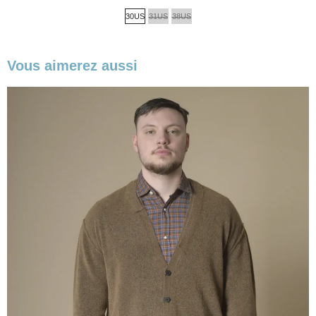
de
30US
31US
38US
base
Vous aimerez aussi