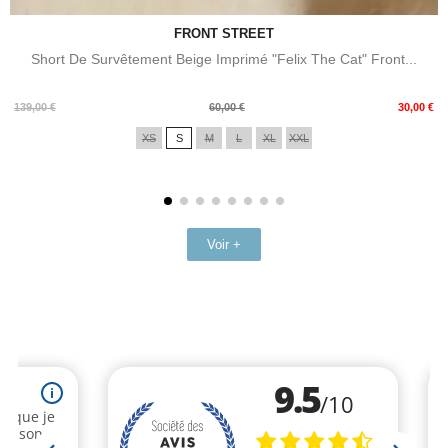
FRONT STREET
Short De Survêtement Beige Imprimé "Felix The Cat" Front...
Prix
Prix
139,00 €
60,00 €
30,00 €
de
XS
S
M
L
XL
XXL
base
Voir +