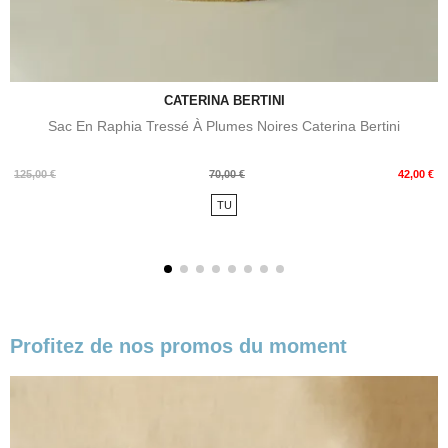
CATERINA BERTINI
Sac En Raphia Tressé À Plumes Noires Caterina Bertini
Prix
Prix
125,00 €
70,00 €
42,00 €
de
TU
base
Profitez de nos promos du moment