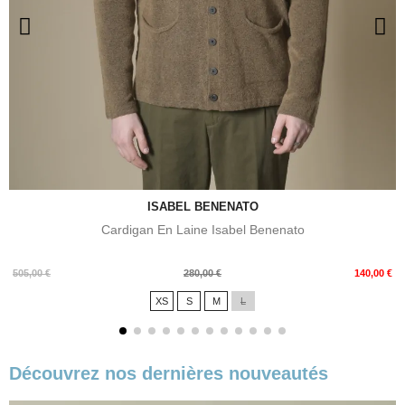
ISABEL BENENATO
Cardigan En Laine Isabel Benenato
Prix
Prix
505,00 €
280,00 €
140,00 €
de
XS
S
M
L
base
Découvrez nos dernières nouveautés