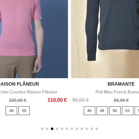
AISON FLÂNEUR


BRAMANTE
Aperçu rapide
Aperçu rapid
ches Courtes Maison Flâneur
Pull Bleu Foncé Bram
Prix
Prix
110,00 €
90,00 €
220,00 €
50,00 €
de
46
50
46
48
50
52
base