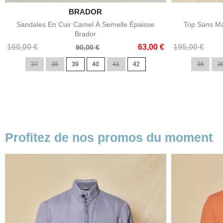

BRADOR
Aperçu rapide
Sandales En Cuir Camel À Semelle Épaisse
Top Sans Ma
Brador
Prix
Prix
Prix
Prix
160,00 €
63,00 €
195,00 €
90,00 €
de
de
37
38
39
40
41
42
36
3
base
base
Profitez de nos promos du moment