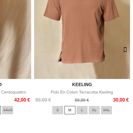
O

KEELING
e
Aperçu rapide
 Centoquattro
Polo En Coton Terracotta Keeling
Prix
Prix
42,00 €
90,00 €
30,00 €
50,00 €
de
34US
S
M
L
XL
XXL
base