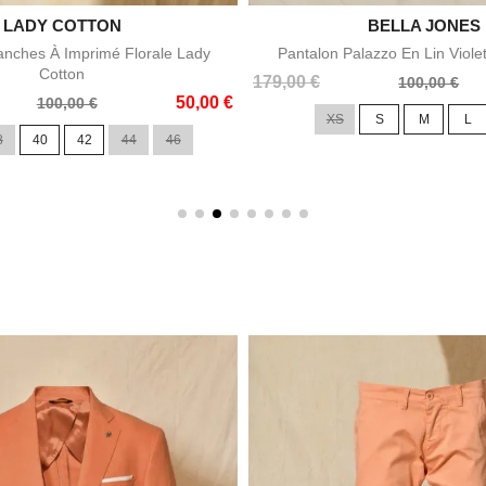

LADY COTTON

BELLA JONES
Aperçu rapide
Aperçu rapid
nches À Imprimé Florale Lady
Pantalon Palazzo En Lin Viole
Cotton
Prix
Prix
179,00 €
100,00 €
50,00 €
de
100,00 €
XS
S
M
L
base
8
40
42
44
46