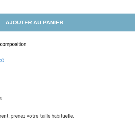
AJOUTER AU PANIER
t composition
CO
ne
nt, prenez votre taille habituelle.
e