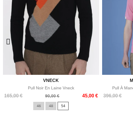

VNECK
M
Aperçu rapide
Pull Noir En Laine Vneck
Pull À Man
Prix
Prix
Prix
Prix
165,00 €
45,00 €
396,00 €
90,00 €
de
de
46
48
54
base
base