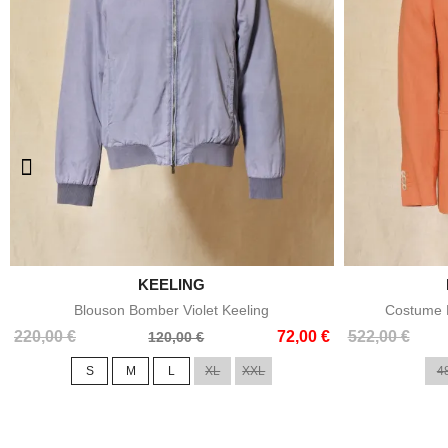

KEELING
Aperçu rapide
Blouson Bomber Violet Keeling
Costume E
Prix
Prix
Prix
Prix
220,00 €
72,00 €
522,00 €
120,00 €
de
de
S
M
L
XL
XXL
4
base
base