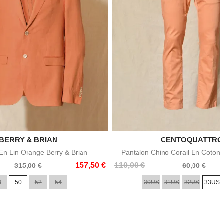

BERRY & BRIAN

CENTOQUATTR
Aperçu rapide
Aperçu rapid
n Lin Orange Berry & Brian
Pantalon Chino Corail En Coton
Prix
Prix
157,50 €
110,00 €
315,00 €
60,00 €
de
8
50
52
54
30US
31US
32US
33US
base