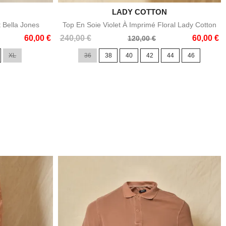

LADY COTTON
e
Aperçu rapide
t Bella Jones
Top En Soie Violet À Imprimé Floral Lady Cotton
Prix
Prix
60,00 €
240,00 €
60,00 €
120,00 €
de
XL
36
38
40
42
44
46
base