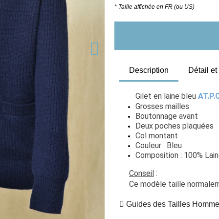
* Taille affichée en FR (ou US)
Description
Détail e
Gilet en laine bleu 
AT.P.
Grosses mailles
Boutonnage avant
Deux poches plaquées
Col montant
Couleur : Bleu
Composition : 100% Lai
Conseil
 :  
Ce modèle taille normaleme
Guides des Tailles Homm