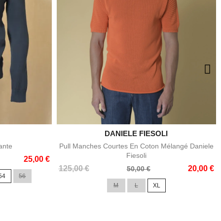
DANIELE FIESOLI

e
Aperçu rapide
ante
Pull Manches Courtes En Coton Mélangé Daniele
Fiesoli
25,00 €
Prix
Prix
125,00 €
20,00 €
50,00 €
54
56
de
M
L
XL
base