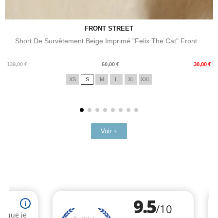
FRONT STREET
Short De Survêtement Beige Imprimé "Felix The Cat" Front...
Prix
Prix
139,00 €
60,00 €
30,00 €
de
XS
S
M
L
XL
XXL
base
Voir +