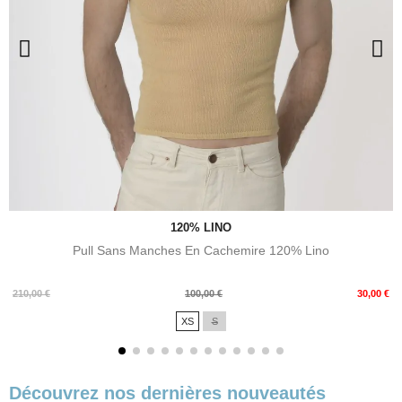
120% LINO
Pull Sans Manches En Cachemire 120% Lino
Prix
Prix
210,00 €
100,00 €
30,00 €
de
XS
S
base
Découvrez nos dernières nouveautés