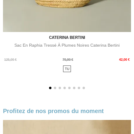
CATERINA BERTINI
Sac En Raphia Tressé À Plumes Noires Caterina Bertini
Prix
Prix
125,00 €
70,00 €
42,00 €
de
TU
base
Profitez de nos promos du moment