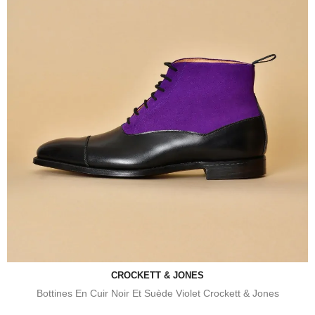
CROCKETT & JONES
Bottines En Cuir Noir Et Suède Violet Crockett & Jones