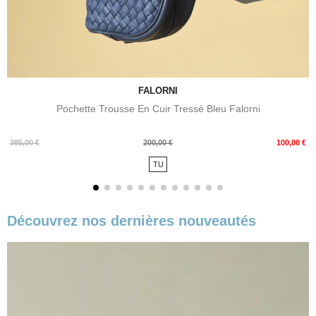
FALORNI
Pochette Trousse En Cuir Tressé Bleu Falorni
Prix
Prix
385,00 €
200,00 €
100,00 €
de
TU
base
Découvrez nos dernières nouveautés