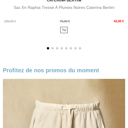
CATERINA BERTINI
Sac En Raphia Tressé À Plumes Noires Caterina Bertini
Prix
Prix
125,00 €
70,00 €
42,00 €
de
TU
base
Profitez de nos promos du moment