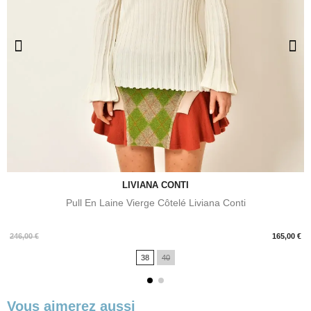
LIVIANA CONTI
Pull En Laine Vierge Côtelé Liviana Conti
Prix
246,00 €
165,00 €
38
40
Vous aimerez aussi