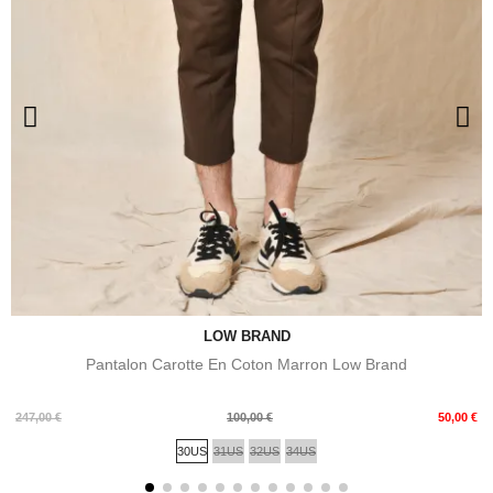
LOW BRAND
Pantalon Carotte En Coton Marron Low Brand
Prix
Prix
247,00 €
100,00 €
50,00 €
de
30US
31US
32US
34US
base