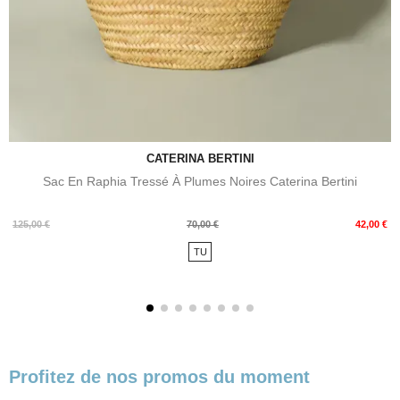
CATERINA BERTINI
Sac En Raphia Tressé À Plumes Noires Caterina Bertini
Prix
Prix
125,00 €
70,00 €
42,00 €
de
TU
base
Profitez de nos promos du moment