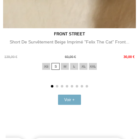
FRONT STREET
Short De Survêtement Beige Imprimé "Felix The Cat" Front...
Prix
Prix
139,00 €
60,00 €
30,00 €
de
XS
S
M
L
XL
XXL
base
Voir +