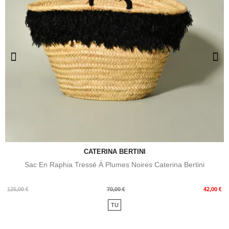
CATERINA BERTINI
Sac En Raphia Tressé À Plumes Noires Caterina Bertini
Prix
Prix
125,00 €
70,00 €
42,00 €
de
TU
base