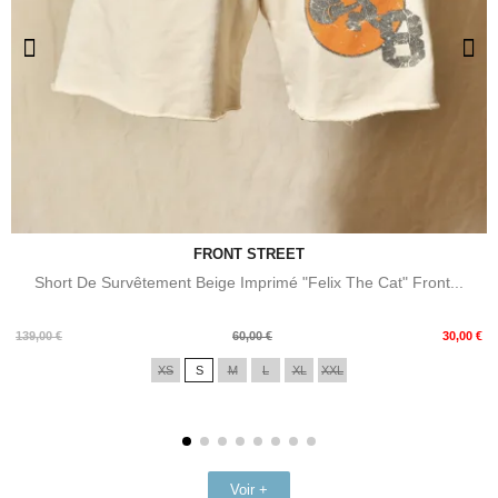
FRONT STREET
Short De Survêtement Beige Imprimé "Felix The Cat" Front...
Prix
Prix
139,00 €
60,00 €
30,00 €
de
XS
S
M
L
XL
XXL
base
Voir +