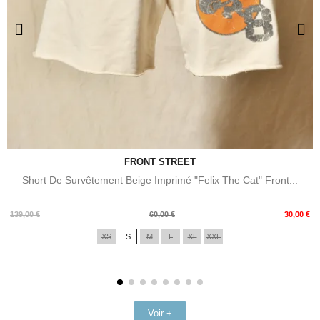
FRONT STREET
Short De Survêtement Beige Imprimé "Felix The Cat" Front...
Prix
Prix
139,00 €
60,00 €
30,00 €
de
XS
S
M
L
XL
XXL
base
Voir +