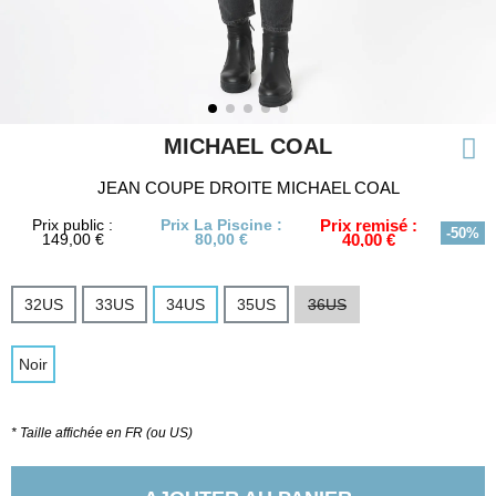
MICHAEL COAL
JEAN COUPE DROITE MICHAEL COAL
Prix public :
Prix La Piscine :
Prix remisé :
-50%
149,00 €
80,00 €
40,00 €
32US
33US
34US
35US
36US
Noir
* Taille affichée en FR (ou US)