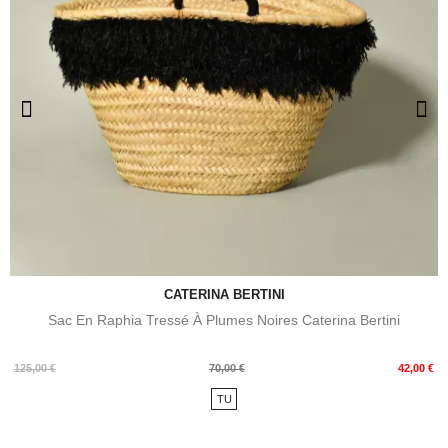
CATERINA BERTINI
Sac En Raphia Tressé À Plumes Noires Caterina Bertini
Prix
Prix
125,00 €
70,00 €
42,00 €
de
TU
base