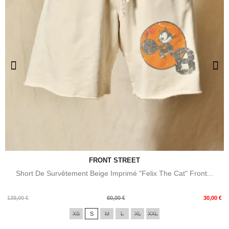
FRONT STREET
Short De Survêtement Beige Imprimé "Felix The Cat" Front...
Prix
Prix
139,00 €
60,00 €
30,00 €
de
XS
S
M
L
XL
XXL
base