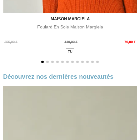
MAISON MARGIELA
Foulard En Soie Maison Margiela
Prix
Prix
255,00 €
140,00 €
70,00 €
de
TU
base
Découvrez nos dernières nouveautés