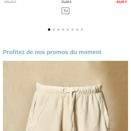
Prix
Prix
125,00 €
70,00 €
42,00 €
de
TU
base
Profitez de nos promos du moment