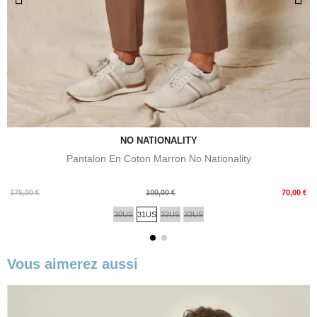
NO NATIONALITY
Pantalon En Coton Marron No Nationality
Prix
Prix
175,00 €
100,00 €
70,00 €
de
30US
31US
32US
33US
base
Vous aimerez aussi