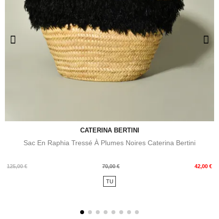
CATERINA BERTINI
Sac En Raphia Tressé À Plumes Noires Caterina Bertini
Prix
Prix
125,00 €
70,00 €
42,00 €
de
TU
base