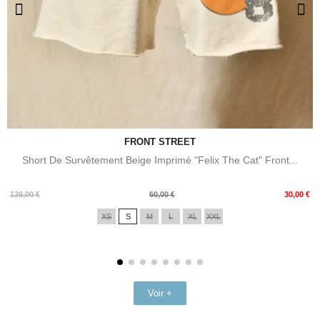
FRONT STREET
Short De Survêtement Beige Imprimé "Felix The Cat" Front...
Prix
Prix
139,00 €
60,00 €
30,00 €
de
XS
S
M
L
XL
XXL
base
Voir +