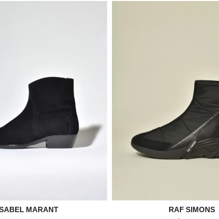

ISABEL MARANT

RAF SIMONS
Aperçu rapide
Aperçu rapid