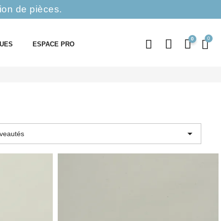
ion de pièces.
0
QUES
ESPACE PRO

veautés