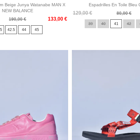
im Beige Junya Watanabe MAN X
Espadrilles En Toile Bleu
NEW BALANCE
Prix
Prix
129,00 €
80,00 €
133,00 €
de
190,00 €
39
40
41
42
base
.5
42.5
44
45