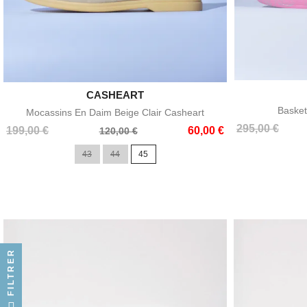

CASHEART
Aperçu rapide
Basket
Mocassins En Daim Beige Clair Casheart
Prix
Prix
295,00 €
Prix
Prix
199,00 €
60,00 €
120,00 €
de
de
43
44
45
base
base
FILTRER