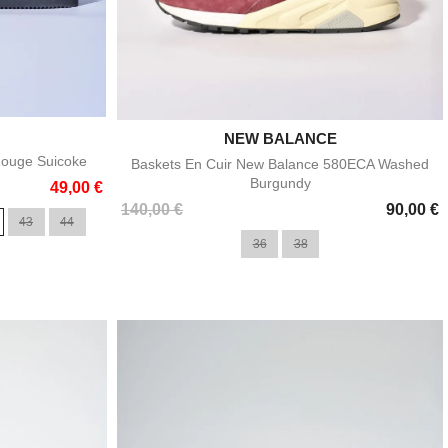
e

NEW BALANCE
Aperçu rapide
Rouge Suicoke
Baskets En Cuir New Balance 580ECA Washed
Burgundy
49,00 €
Prix
140,00 €
90,00 €
43
44
36
38