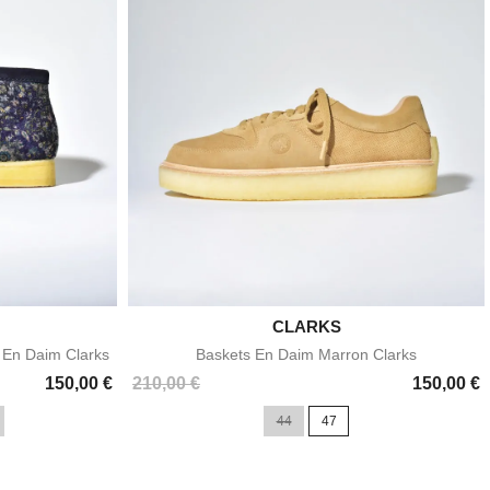

CLARKS
e
Aperçu rapide
s En Daim Clarks
Baskets En Daim Marron Clarks
Prix
150,00 €
210,00 €
150,00 €
44
47