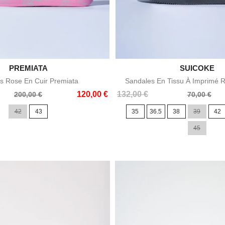

PREMIATA

SUICOKE
Aperçu rapide
Aperçu rapid
s Rose En Cuir Premiata
Sandales En Tissu À Imprimé 
Prix
Prix
120,00 €
132,00 €
200,00 €
70,00 €
de
42
43
35
36.5
38
39
42
base
45