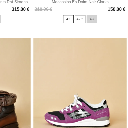
nts Raf Simons
Mocassins En Daim Noir Clarks
Prix
315,00 €
210,00 €
150,00 €
42
42.5
43