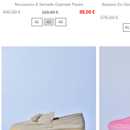
Mocassins À Semelle Gabriele Pasini
Baskets En Da
Prix
Prix
440,00 €
88,00 €
220,00 €
Prix
Prix
de
275,00 €
41
42
43
de
base
41
base