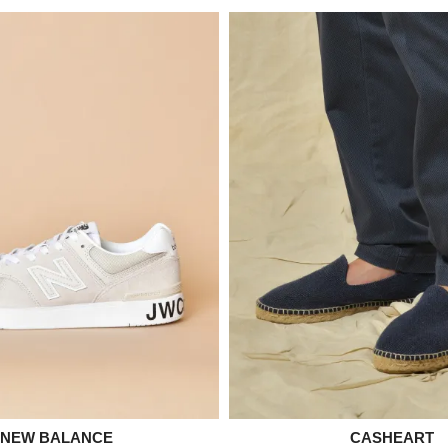

NEW BALANCE

CASHEART
Aperçu rapide
Aperçu rapid