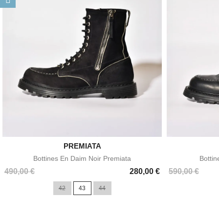

PREMIATA
Aperçu rapide
Bottines En Daim Noir Premiata
Bottin
Prix
Prix
490,00 €
280,00 €
590,00 €
42
43
44