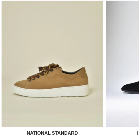
NATIONAL STANDARD

Aperçu rapide