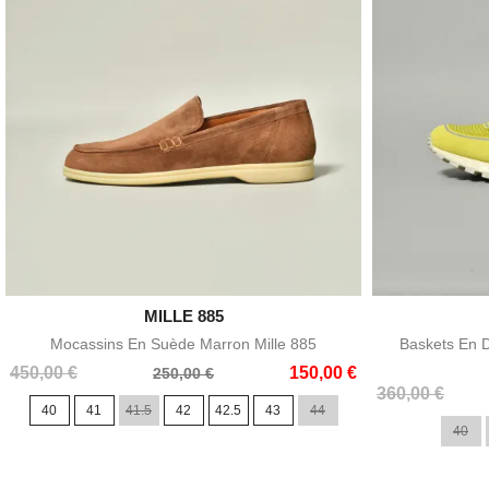

MILLE 885
Aperçu rapide
Mocassins En Suède Marron Mille 885
Baskets En 
Prix
Prix
450,00 €
150,00 €
250,00 €
Prix
Prix
de
360,00 €
40
41
41.5
42
42.5
43
44
de
base
40
base