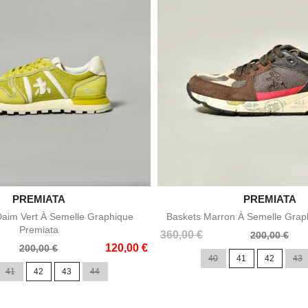

PREMIATA

PREMIATA
Aperçu rapide
Aperçu rapid
Daim Vert À Semelle Graphique
Baskets Marron À Semelle Grap
Premiata
Prix
Prix
360,00 €
200,00 €
120,00 €
de
200,00 €
40
41
42
43
base
41
42
43
44