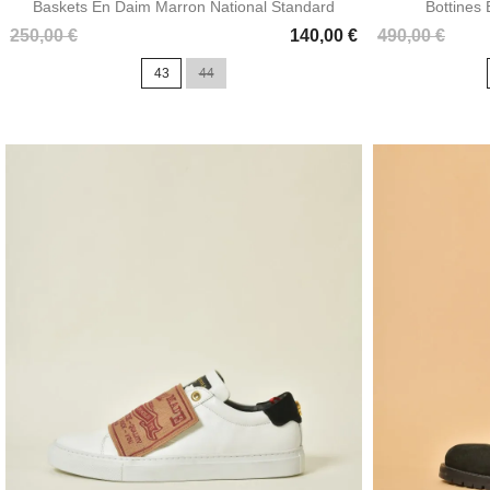
Baskets En Daim Marron National Standard
Bottines
Prix
Prix
250,00 €
140,00 €
490,00 €
43
44