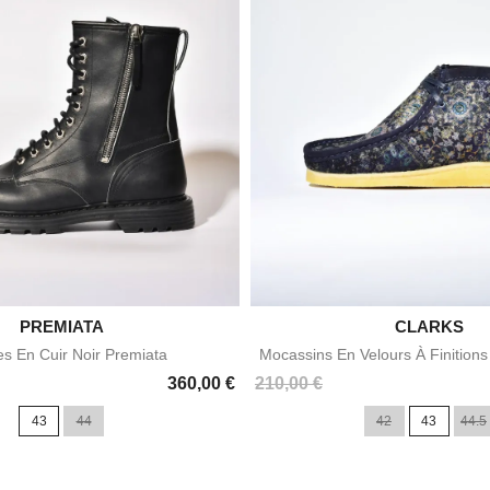

PREMIATA

CLARKS
Aperçu rapide
Aperçu rapid
es En Cuir Noir Premiata
Mocassins En Velours À Finition
Prix
360,00 €
210,00 €
43
44
42
43
44.5