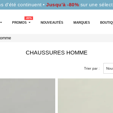
s d'été continuent •
Jusqu'à -80%
sur une sélect
-80%
PROMOS
NOUVEAUTÉS
MARQUES
BOUTI
Homme
CHAUSSURES HOMME
Trier par :
Nou