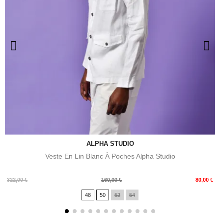
ALPHA STUDIO
Veste En Lin Blanc À Poches Alpha Studio
Prix
Prix
322,00 €
160,00 €
80,00 €
de
48
50
52
54
base