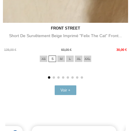
FRONT STREET
Short De Survêtement Beige Imprimé "Felix The Cat" Front...
Prix
Prix
139,00 €
60,00 €
30,00 €
de
XS
S
M
L
XL
XXL
base
Voir +