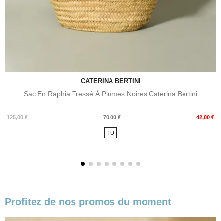
CATERINA BERTINI
Sac En Raphia Tressé À Plumes Noires Caterina Bertini
Prix
Prix
125,00 €
70,00 €
42,00 €
de
TU
base
Profitez de nos promos du moment