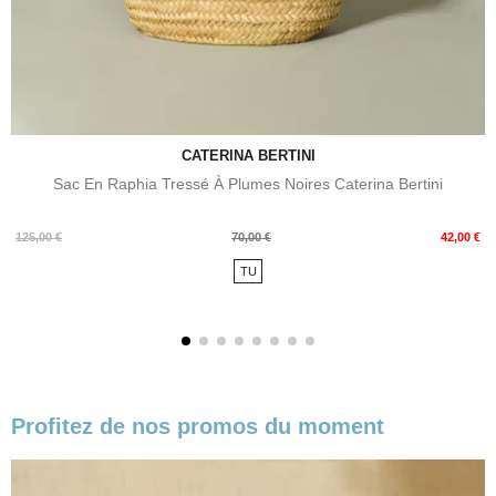
CATERINA BERTINI
Sac En Raphia Tressé À Plumes Noires Caterina Bertini
Prix
Prix
125,00 €
70,00 €
42,00 €
de
TU
base
Profitez de nos promos du moment