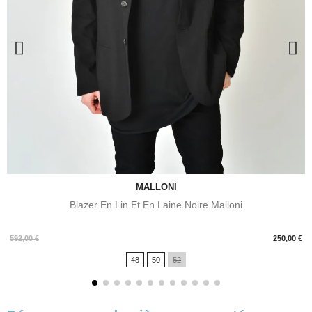
MALLONI
Blazer En Lin Et En Laine Noire Malloni
Prix
592,00 €
250,00 €
48
50
52