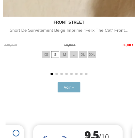
FRONT STREET
Short De Survêtement Beige Imprimé "Felix The Cat" Front...
Prix
Prix
139,00 €
60,00 €
30,00 €
de
XS
S
M
L
XL
XXL
base
Voir +