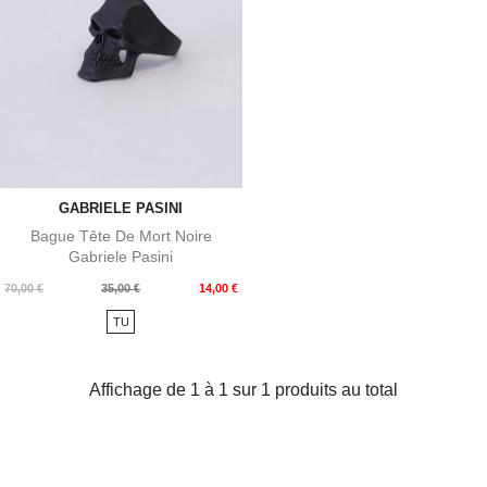
GABRIELE PASINI
Bague Tête De Mort Noire
Gabriele Pasini
Prix
Prix
70,00 €
35,00 €
14,00 €
de
TU
base
Affichage de 1 à 1 sur 1 produits au total