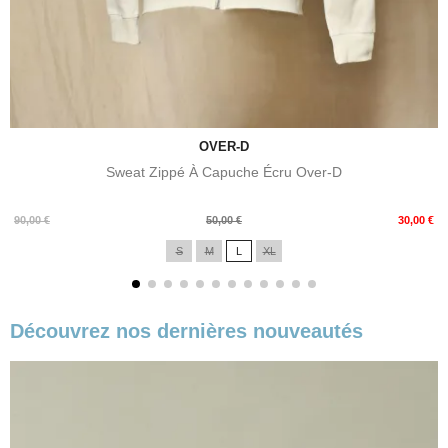
OVER-D
Sweat Zippé À Capuche Écru Over-D
Prix
Prix
90,00 €
50,00 €
30,00 €
de
S
M
L
XL
base
Découvrez nos dernières nouveautés