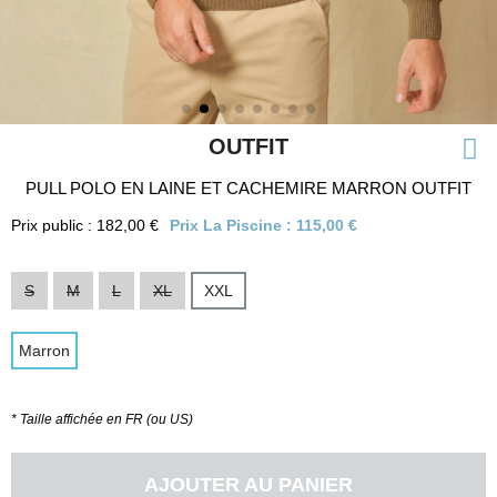
OUTFIT
PULL POLO EN LAINE ET CACHEMIRE MARRON OUTFIT
Prix public : 182,00 €
Prix La Piscine :
115,00 €
S
M
L
XL
XXL
Marron
* Taille affichée en FR (ou US)
AJOUTER AU PANIER