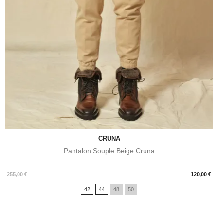
CRUNA
Pantalon Souple Beige Cruna
Prix
255,00 €
120,00 €
42
44
48
50