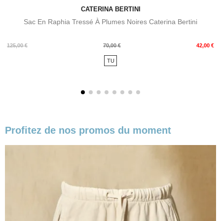
CATERINA BERTINI
Sac En Raphia Tressé À Plumes Noires Caterina Bertini
Prix
Prix
125,00 €
70,00 €
42,00 €
de
TU
base
Profitez de nos promos du moment