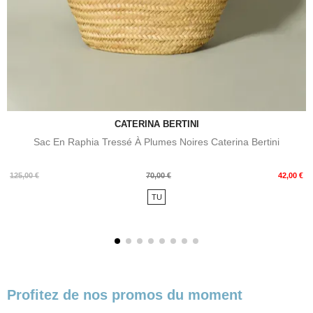
CATERINA BERTINI
Sac En Raphia Tressé À Plumes Noires Caterina Bertini
Prix
Prix
125,00 €
70,00 €
42,00 €
de
TU
base
Profitez de nos promos du moment