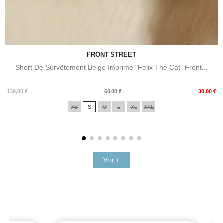
FRONT STREET
Short De Survêtement Beige Imprimé "Felix The Cat" Front...
Prix
Prix
139,00 €
60,00 €
30,00 €
de
XS
S
M
L
XL
XXL
base
Voir +