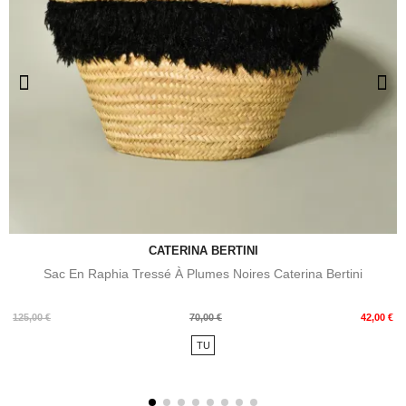
CATERINA BERTINI
Sac En Raphia Tressé À Plumes Noires Caterina Bertini
Prix
Prix
125,00 €
70,00 €
42,00 €
de
TU
base