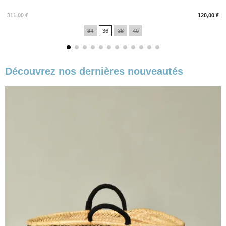
Prix
311,00 €
120,00 €
34
36
38
40
Découvrez nos dernières nouveautés