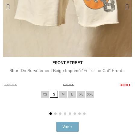
FRONT STREET
Short De Survêtement Beige Imprimé "Felix The Cat" Front...
Prix
Prix
139,00 €
60,00 €
30,00 €
de
XS
S
M
L
XL
XXL
base
Voir +