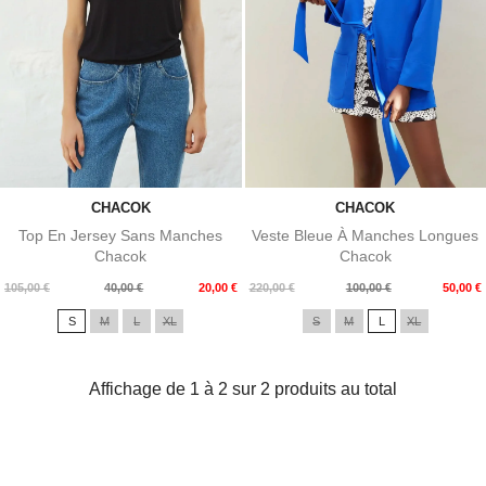
CHACOK
CHACOK
Top En Jersey Sans Manches
Veste Bleue À Manches Longues
Chacok
Chacok
Prix
Prix
Prix
Prix
105,00 €
40,00 €
20,00 €
220,00 €
100,00 €
50,00 €
de
de
S
M
L
XL
S
M
L
XL
base
base
Affichage de 1 à 2 sur 2 produits au total