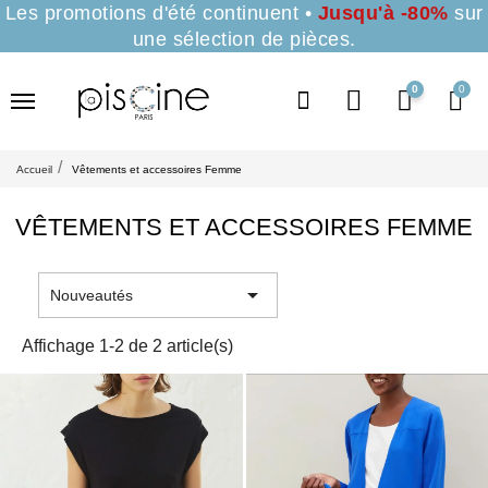
Les promotions d'été continuent •
Jusqu'à -80%
sur
une sélection de pièces.
0
Accueil
Vêtements et accessoires Femme
VÊTEMENTS ET ACCESSOIRES FEMME

Nouveautés
Affichage 1-2 de 2 article(s)