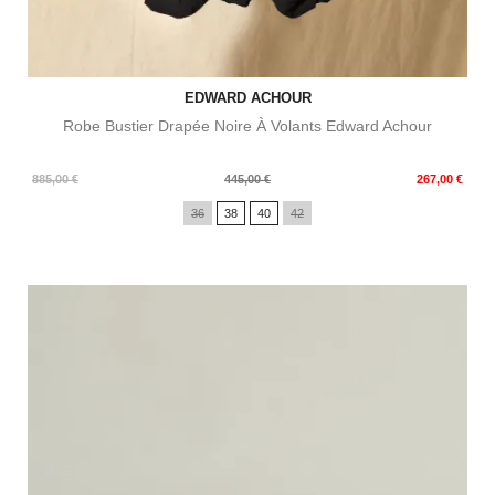
EDWARD ACHOUR
Robe Bustier Drapée Noire À Volants Edward Achour
Prix
Prix
885,00 €
445,00 €
267,00 €
de
36
38
40
42
base