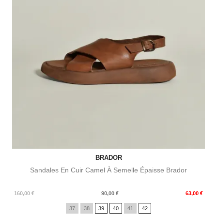
BRADOR
Sandales En Cuir Camel À Semelle Épaisse Brador
Prix
Prix
160,00 €
90,00 €
63,00 €
de
37
38
39
40
41
42
base