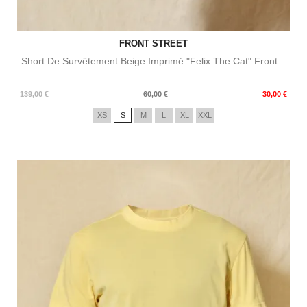
FRONT STREET
Short De Survêtement Beige Imprimé "Felix The Cat" Front...
Prix
Prix
139,00 €
60,00 €
30,00 €
de
XS
S
M
L
XL
XXL
base