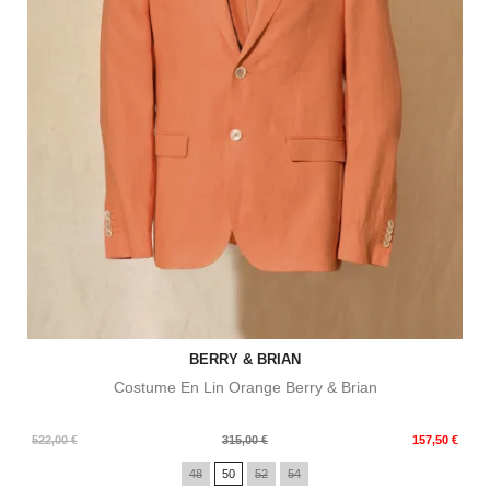
BERRY & BRIAN
Costume En Lin Orange Berry & Brian
Prix
Prix
522,00 €
315,00 €
157,50 €
de
48
50
52
54
base