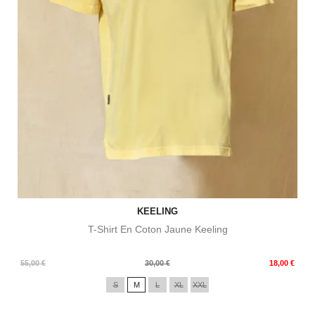
KEELING
T-Shirt En Coton Jaune Keeling
Prix
Prix
55,00 €
30,00 €
18,00 €
de
S
M
L
XL
XXL
base