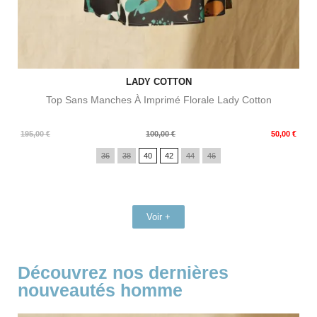
LADY COTTON
Top Sans Manches À Imprimé Florale Lady Cotton
Prix
Prix
195,00 €
100,00 €
50,00 €
de
36
38
40
42
44
46
base
Voir +
Découvrez nos dernières
nouveautés homme