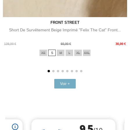
FRONT STREET
Short De Survêtement Beige Imprimé "Felix The Cat" Front...
Prix
Prix
139,00 €
60,00 €
30,00 €
de
XS
S
M
L
XL
XXL
base
Voir +