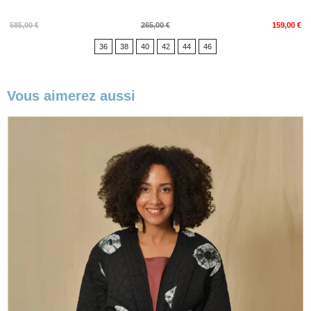
Prix
Prix
585,00 €
265,00 €
159,00 €
de
36
38
40
42
44
46
base
Vous aimerez aussi