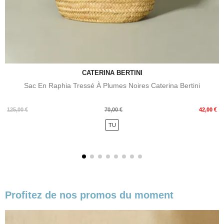
CATERINA BERTINI
Sac En Raphia Tressé À Plumes Noires Caterina Bertini
Prix
Prix
125,00 €
70,00 €
42,00 €
de
TU
base
Profitez de nos promos du moment