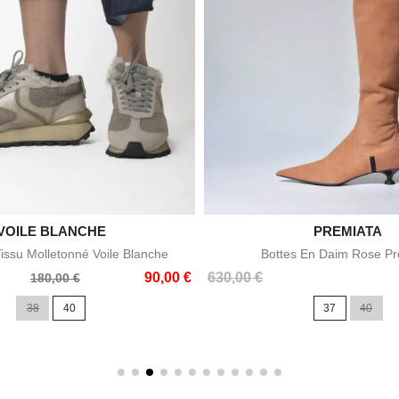

VOILE BLANCHE

PREMIATA
Aperçu rapide
Aperçu rapid
issu Molletonné Voile Blanche
Bottes En Daim Rose Pr
Prix
90,00 €
630,00 €
180,00 €
38
40
37
40