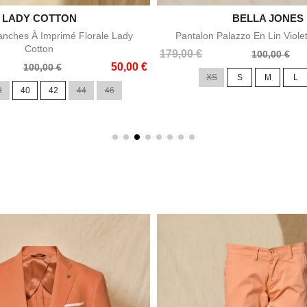

LADY COTTON

BELLA JONES
Aperçu rapide
Aperçu rapid
nches À Imprimé Florale Lady
Pantalon Palazzo En Lin Viole
Cotton
Prix
Prix
179,00 €
100,00 €
50,00 €
de
100,00 €
XS
S
M
L
base
8
40
42
44
46