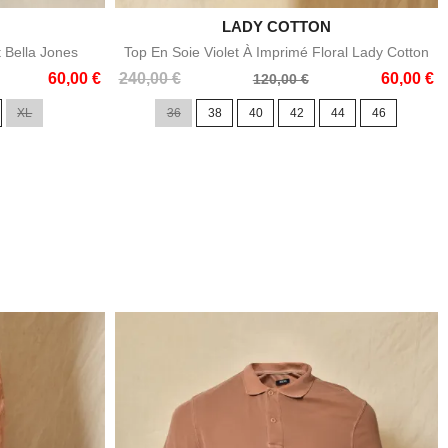

LADY COTTON
e
Aperçu rapide
t Bella Jones
Top En Soie Violet À Imprimé Floral Lady Cotton
Prix
Prix
60,00 €
240,00 €
60,00 €
120,00 €
de
XL
36
38
40
42
44
46
base