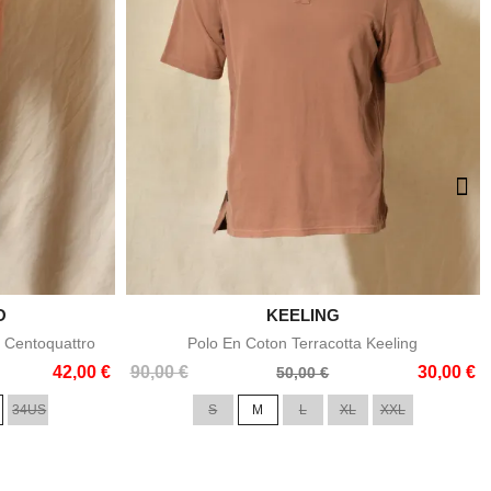
O

KEELING
e
Aperçu rapide
 Centoquattro
Polo En Coton Terracotta Keeling
Prix
Prix
42,00 €
90,00 €
30,00 €
50,00 €
de
34US
S
M
L
XL
XXL
base