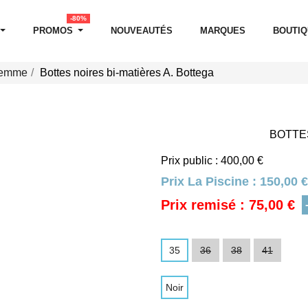
-80%
PROMOS
NOUVEAUTÉS
MARQUES
BOUTI
Femme
Bottes noires bi-matières A. Bottega
BOTTES
Prix public : 400,00 €
Prix La Piscine :
150,00 €
Prix remisé : 75,00 €
35
36
38
41
Noir