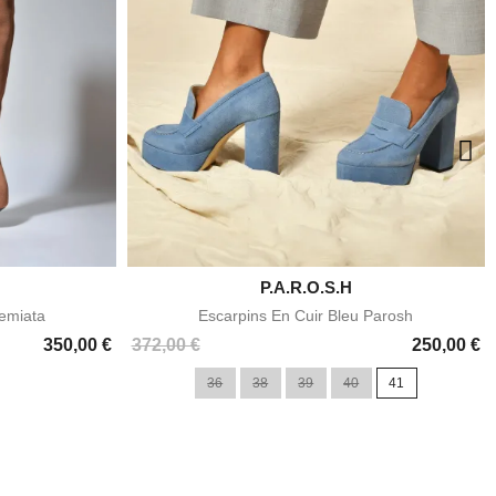

P.A.R.O.S.H
e
Aperçu rapide
emiata
Escarpins En Cuir Bleu Parosh
Prix
350,00 €
372,00 €
250,00 €
36
38
39
40
41