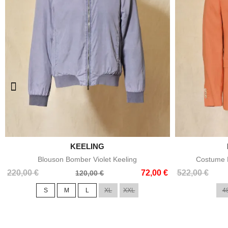

KEELING
Aperçu rapide
Blouson Bomber Violet Keeling
Costume E
Prix
Prix
Prix
Prix
220,00 €
72,00 €
522,00 €
120,00 €
de
de
S
M
L
XL
XXL
4
base
base