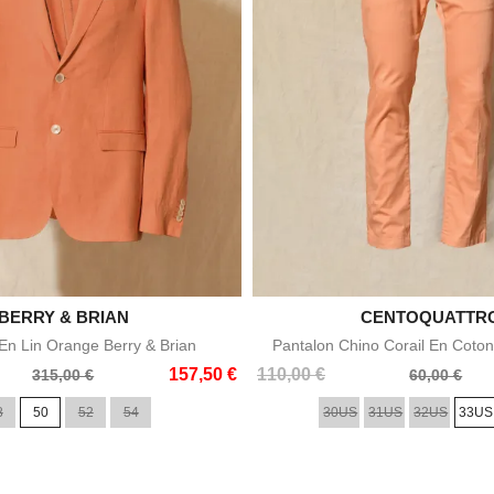

BERRY & BRIAN

CENTOQUATTR
Aperçu rapide
Aperçu rapid
n Lin Orange Berry & Brian
Pantalon Chino Corail En Coton
Prix
Prix
157,50 €
110,00 €
315,00 €
60,00 €
de
8
50
52
54
30US
31US
32US
33US
base