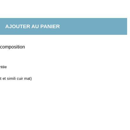
AJOUTER AU PANIER
t composition
ntée
 et simili cuir mat)