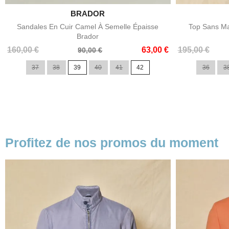

BRADOR
Aperçu rapide
Sandales En Cuir Camel À Semelle Épaisse
Top Sans Ma
Brador
Prix
Prix
Prix
Prix
160,00 €
63,00 €
195,00 €
90,00 €
de
de
37
38
39
40
41
42
36
3
base
base
Profitez de nos promos du moment