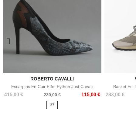
ROBERTO CAVALLI

Aperçu rapide
Escarpins En Cuir Effet Python Just Cavalli
Basket En T
Prix
Prix
Prix
Prix
415,00 €
115,00 €
283,00 €
230,00 €
de
de
37
base
base