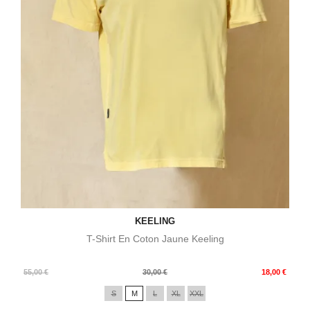
KEELING
T-Shirt En Coton Jaune Keeling
Prix
Prix
55,00 €
30,00 €
18,00 €
de
S
M
L
XL
XXL
base