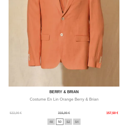
BERRY & BRIAN
Costume En Lin Orange Berry & Brian
Prix
Prix
522,00 €
315,00 €
157,50 €
de
48
50
52
54
base