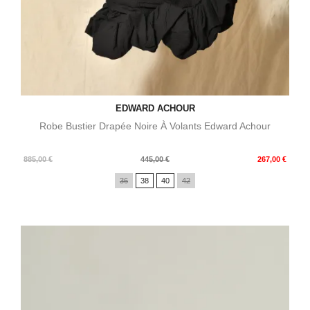
EDWARD ACHOUR
Robe Bustier Drapée Noire À Volants Edward Achour
Prix
Prix
885,00 €
445,00 €
267,00 €
de
36
38
40
42
base