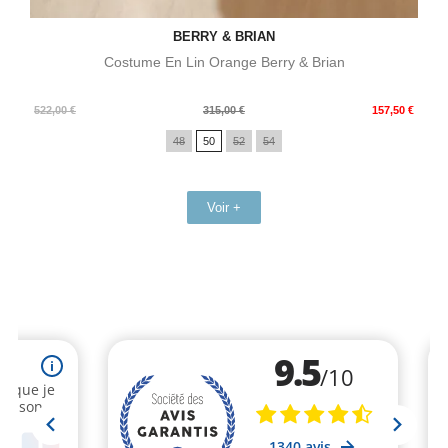
BERRY & BRIAN
Costume En Lin Orange Berry & Brian
Prix
Prix
522,00 €
315,00 €
157,50 €
de
48
50
52
54
base
Voir +