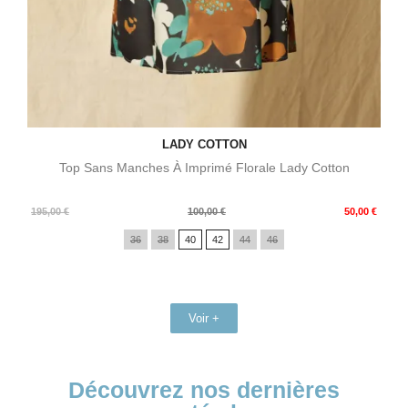
LADY COTTON
Top Sans Manches À Imprimé Florale Lady Cotton
Prix
Prix
195,00 €
100,00 €
50,00 €
de
36
38
40
42
44
46
base
Voir +
Découvrez nos dernières