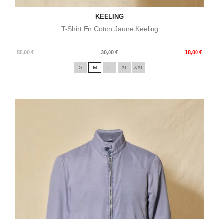
KEELING
T-Shirt En Coton Jaune Keeling
Prix
Prix
55,00 €
30,00 €
18,00 €
de
S
M
L
XL
XXL
base