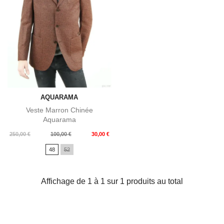
AQUARAMA
Veste Marron Chinée
Aquarama
Prix
Prix
250,00 €
100,00 €
30,00 €
de
48
52
base
Affichage de 1 à 1 sur 1 produits au total