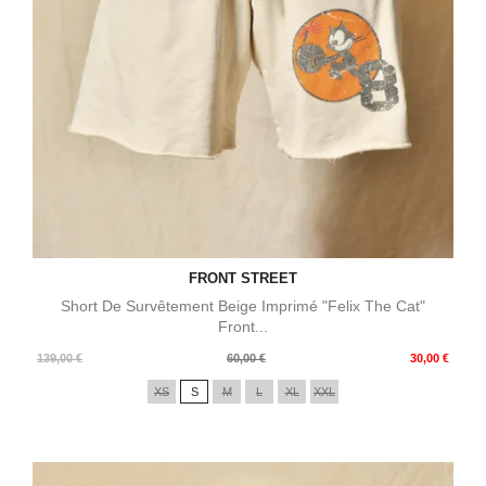
FRONT STREET
Short De Survêtement Beige Imprimé "Felix The Cat"
Front...
Prix
Prix
139,00 €
60,00 €
30,00 €
de
XS
S
M
L
XL
XXL
base