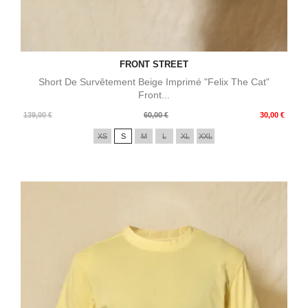
FRONT STREET
Short De Survêtement Beige Imprimé "Felix The Cat"
Front...
Prix
Prix
139,00 €
60,00 €
30,00 €
de
XS
S
M
L
XL
XXL
base