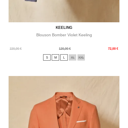
KEELING
Blouson Bomber Violet Keeling
Prix
Prix
220,00 €
120,00 €
72,00 €
de
S
M
L
XL
XXL
base